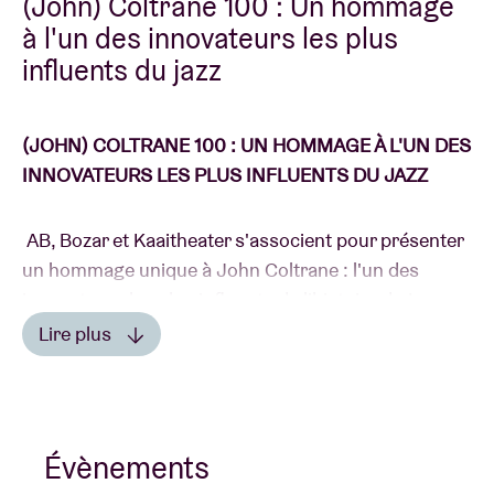
(John) Coltrane 100 : Un hommage
à l'un des innovateurs les plus
influents du jazz
Location de salles
BRDCST
(JOHN) COLTRANE 100 : UN HOMMAGE À L'UN DES
INNOVATEURS LES PLUS INFLUENTS DU JAZZ
ABtv
AB, Bozar et Kaaitheater s'associent pour présenter
Chèque-concert
un hommage unique à John Coltrane : l'un des
innovateurs les plus influents de l'histoire du jazz.
À propos de l'AB
Coltrane a façonné un son caractéristique tout à fait
Lire plus
inimitable avec son saxophone (une invention belge
Lire moins
d'Adolphe Sax).
Contact
Sa riche œuvre est aujourd’hui considérée comme
Évènements
un héritage sacré : « De nombreux artistes