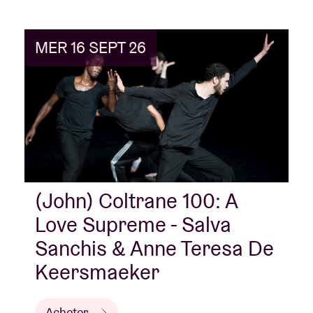
atteignent la grandeur, mais très peu produisent des
œuvres si émouvantes qu’elles en deviennent
MER 16 SEPT 26
sacrées. » À l’occasion du centenaire de Coltrane, en
2026, nous rendons hommage à son héritage à
travers une série de spectacles de danse, de
concerts, de projections et de rencontres avec des
artistes.
(John) Coltrane 100: A
Love Supreme - Salva
Sanchis & Anne Teresa De
Keersmaeker
Acheter