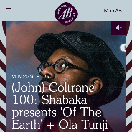
Fermer
Mon AB
FR
Agenda
Projets
Actualités
VEN 25 SEPT 26
(John) Coltrane
Infos visiteurs
100: Shabaka
presents 'Of The
AB ❤ you
Earth' + Ola Tunji