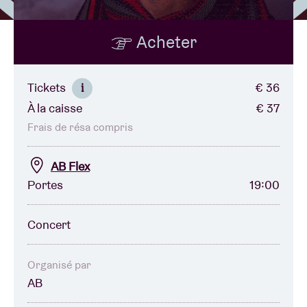
Acheter
Location de salles
BRDCST
Tickets
€ 36
i
À la caisse
€ 37
ABtv
Frais de résa compris
Chèque-concert
AB Flex
Portes
19:00
À propos de l'AB
Concert
Contact
Organisé par
AB