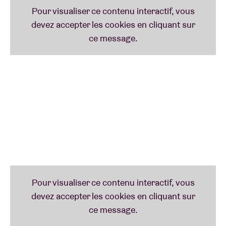
Baker
,
Nina Simone
et, le 1er août 1965… John
Coltrane.
Ces enregistrements historiques ont non seulement
immortalisé le seul passage de Coltrane en Belgique,
mais constituent aussi les toutes dernières images
filmées du Quartet classique de Coltrane, avec
Elvin
Jones
,
McCoy Tyner
et
Jimmy Garrison
.
Cette interprétation intense et physique – on perçoit
littéralement la vapeur qui s’échappe de leurs corps
– montrait un groupe à un tournant de sa carrière.
Quelques mois plus tard, le quartet se séparait à la
suite de divergences artistiques.
19:50-20:00