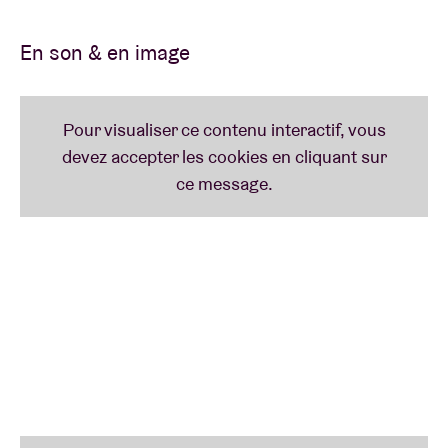
19:00-19:40
PROJECTION : JOHN COLTRANE -
LIVE A
En son & en image
COMBLAIN-LA-TOUR
(1965, RTBF, 38 MIN)
John Coltrane ne s’est produit qu’une seule fois en
Belgique, mais pas au Bozar de Bruxelles où presque
toutes les icônes du jazz de l’époque –
Miles Davis
,
Thelonious Monk
ou
Billie Holiday
– ont triomphé.
C’est dans le pittoresque village liégeois de
Comblain-La-Tour qu’il s’est illustré.
Pardon ?
C’est en effet là qu’a eu lieu en 1959 le tout
premier festival européen en plein air, organisé par le
vétéran de la Seconde Guerre mondiale
Joe Napoli
(USA). Pour récompenser l’hospitalité locale, il a
fondé, des années plus tard, un événement caritatif
afin d’aider à réparer le toit de l’église paroissiale.
Entre 1959 et 1966, ce Festival International du Jazz
a accueilli des grands noms du jazz tels que
Chet