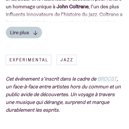
un hommage unique à
John Coltrane
, l’un des plus
influents innovateurs de l’histoire du jazz. Coltrane a
façonné à partir de son saxophone (une invention
belge d’
Adolphe Sax
) un son signature absolument
Lire plus
inimitable.
Lire moins
Son œuvre prolifique fait désormais partie du
EXPERIMENTAL
JAZZ
patrimoine sacré :
“Many artists achieve greatness
but very few produce work that is so moving that it’s
considered sacred.”
À l’occasion du 100e
Cet événement s’inscrit dans le cadre de
BRDCST
,
anniversaire de Coltrane en 2026, nous rendons
un face-à-face entre artistes hors du commun et un
hommage à son héritage à travers une série de
public avide de découvertes. Un voyage à travers
spectacles de danse, de concerts, de projections et
une musique qui dérange, surprend et marque
de rencontres avec des artistes
durablement les esprits.