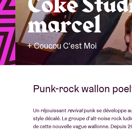
Coke Studi
marcel
Infos visiteu
+ Coucou C'est Moi
AB ❤ you
Punk-rock wallon poe
Un réjouissant
revival
punk se développe au
style décalé. Le groupe d’alt-noise rock lud
de cette nouvelle vague wallonne. Depuis 