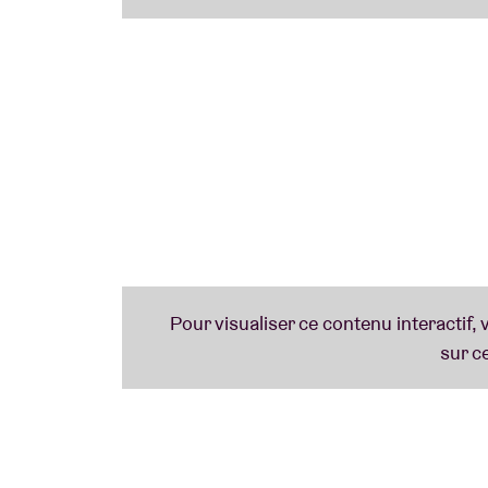
pouvons le confirmer sans réserve !
Support
:
Coucou C’est Moi
est un trio punk féminin o
skate et un sens du délire bien assumé (une
rapides et surfy, sans jamais se prendre tro
laisser emporter.