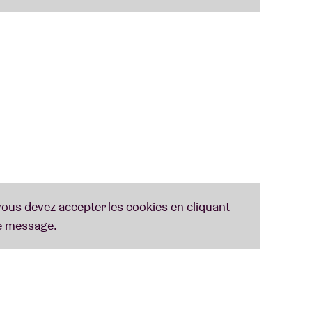
riginaire de Bruxelles. Portées par la scène
 goofy, deux regular), elles envoient des sons
p au sérieux. Du punk qui fait marrer, rêver et se