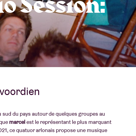
o Session:
À propos de l'A
rs
Contact
lvoordien
 sud du pays autour de quelques groupes au
ique
marcel
est le représentant le plus marquant
2021, ce quatuor arlonais propose une musique