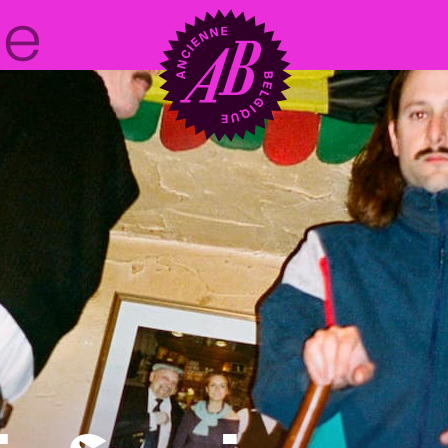
Location de sal
BRDCST
ABtv
Chèque-concer