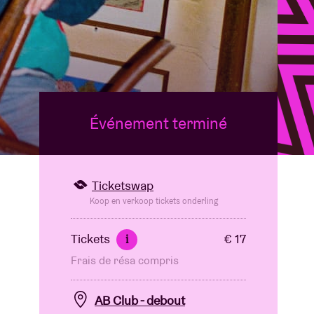
B
Événement terminé
Ticketswap
Koop en verkoop tickets onderling
Tickets
€ 17
i
Frais de résa compris
AB Club - debout