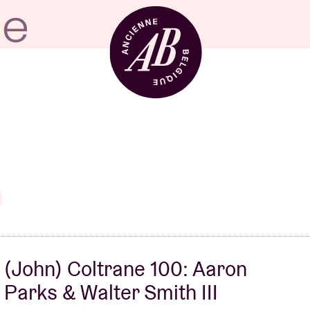
Zaalhuur
BRDCST
ABtv
(John) Coltrane 100: Aaron
Concertchequ
Parks & Walter Smith III