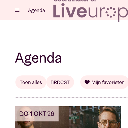
Sluiten
Agenda
Agenda
Agenda
Projecten
Toon alles
BRDCST
Mijn favorieten
DO 1 OKT 26
Nieuws