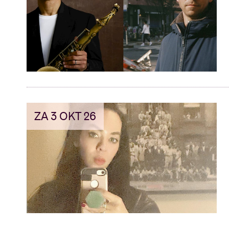
Bezoekersin
AB ❤ you
ZA 3 OKT 26