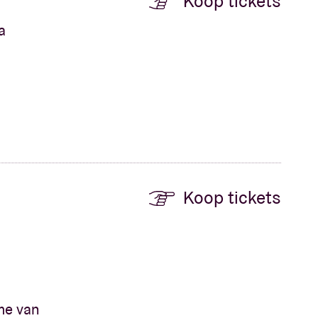
Koop tickets
a
Koop tickets
me van