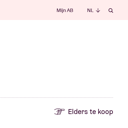
Mijn AB
NL
NL
Elders te koop
e