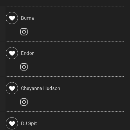
https://www.instagram.com/abruptfestival/
Burna
Endor
Cheyanne Hudson
DJ Spit