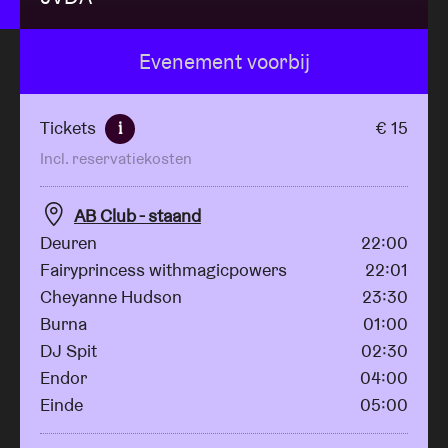
Evenement voorbij
Zaalhuur
BRDCST
Tickets
€ 15
i
Incl. reservatiekosten
ABtv
AB Club - staand
Concertcheque
Deuren
22:00
Fairyprincess withmagicpowers
22:01
Cheyanne Hudson
23:30
Over AB
Burna
01:00
DJ Spit
02:30
Contact
Endor
04:00
Einde
05:00