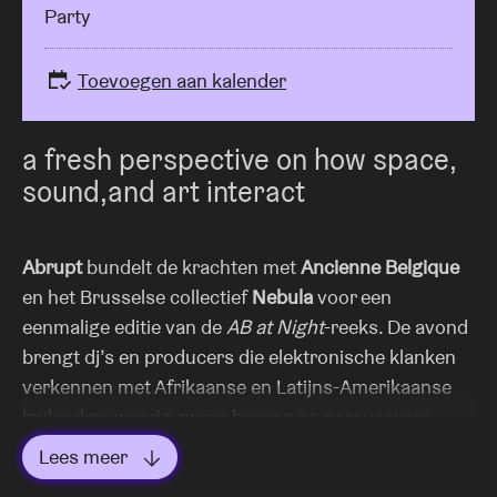
Party
Toevoegen aan kalender
a fresh perspective on how space,
sound,and art interact
Abrupt
bundelt de krachten met
Ancienne Belgique
en het Brusselse collectief
Nebula
voor een
eenmalige editie van de
AB at Night
-reeks. De avond
brengt dj’s en producers die elektronische klanken
verkennen met Afrikaanse en Latijns-Amerikaanse
invloeden, waarin zware bassen en percussieve
ritmes samengaan met een meeslepende
Lees meer
scenografie.