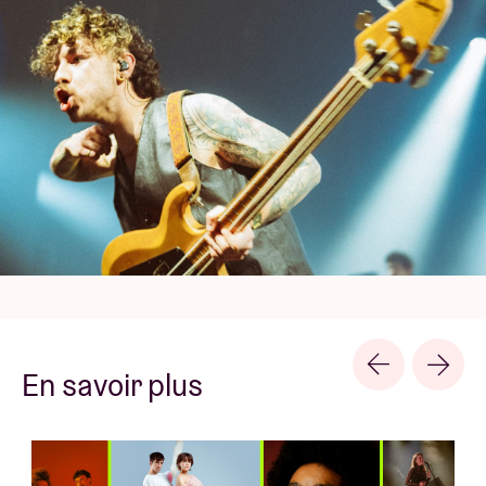
Après avoir réduit le club en miettes, c'est
maintenant au tour de la salle AB d'en prendre pour
son grade. Sans aucun doute le plus grand concert
de la carrière du groupe. Attendez-vous à des
cuivres, des cloches et encore plus de RONK.
Comme le dit le groupe lui-même, « Respect the
hustle ».
Ce concert – tout comme les concerts de Colt,
ONHA, Johannes Is Zijn Naam et plus – a lieu dans le
cadre de la Semaine de la musique belge.
En savoir plus
© Denis Moraux