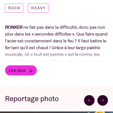
ROCK
HEAVY
RONKER
ne fait pas dans la difficulté, donc pas non
plus dans les « secondes difficiles ». Que faire quand
l'acier est constamment dans le feu ? Il faut battre le
fer tant qu'il est chaud ! Grâce à leur large palette
musicale, où « tout est permis » est la norme, les
speed noisers se sont taillé une place unique sur la
scène belge. Sur leur deuxième album, le groupe
Lire plus
semble plus ambitieux et mature que jamais, sans
Lire moins
pour autant renier sa mentalité de melting-pot. Un
album écrit sur le rock & roll. Un album qui parle de
mâcher l'os jusqu'à ce qu'il n'y ait plus de moelle. Un
Reportage photo
album qui se lit comme un livre. Où d'autre pourrait-
on le sortir si ce n'est à l'Ancienne Belgique ?