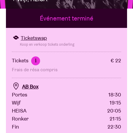
Événement terminé
Location de salles
BRDCST
Ticketswap
Koop en verkoop tickets onderling
ABtv
Tickets
€ 22
i
Frais de résa compris
Chèque-concert
AB Box
À propos de l'AB
Portes
18:30
Wijf
19:15
Contact
HEISA
20:05
Ronker
21:15
Fin
22:30