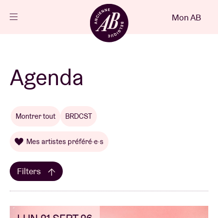
Fermer
Mon AB
FR
Agenda
Agenda
Projets
Montrer tout
BRDCST
Actualités
Mes artistes préféré·e·s
Infos visiteurs
Filters
AB ❤ you