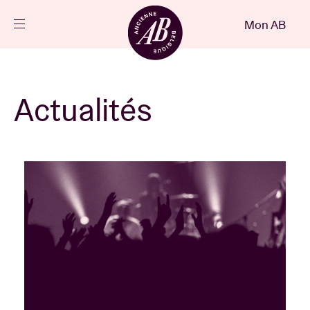
Fermer
Mon AB
FR
Agenda
Actualités
Projets
Actualités
Infos visiteurs
AB ❤ you