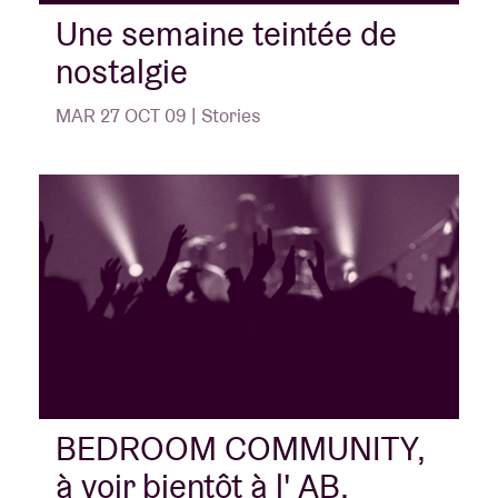
Une semaine teintée de
nostalgie
Location de salles
MAR 27 OCT 09 | Stories
BRDCST
ABtv
Chèque-concert
À propos de l'AB
Contact
BEDROOM COMMUNITY,
à voir bientôt à l' AB,