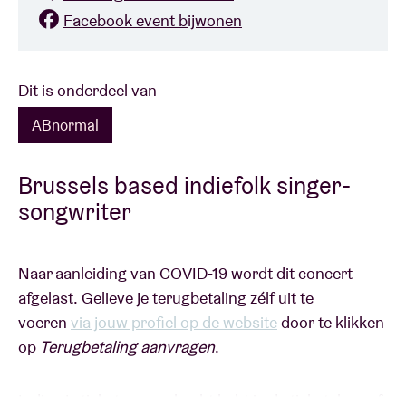
Facebook event bijwonen
Dit is onderdeel van
ABnormal
Brussels based indiefolk singer-
songwriter
Naar aanleiding van COVID-19 wordt dit concert
afgelast. Gelieve je terugbetaling zélf uit te
voeren
via jouw profiel op de website
door te klikken
op
Terugbetaling aanvragen
.
Indien je tickets aangekocht hebt in de ticketshop of