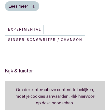
via Ticketswap, gelieve een foto van jouw tickets te
Lees meer
sturen met vermelding van je rekeningnummer
Lees minder
naar
ticketshop@abconcerts.be
.
EXPERIMENTAL
SINGER-SONGWRITER / CHANSON
Kijk & luister