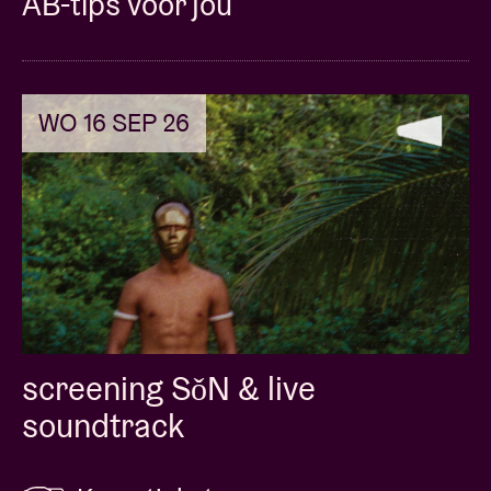
AB-tips voor jou
WO 16 SEP 26
screening SǒN & live
soundtrack