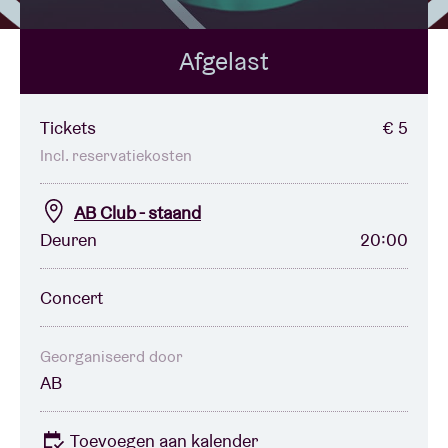
Afgelast
Zaalhuur
BRDCST
Tickets
€ 5
Incl. reservatiekosten
ABtv
AB Club - staand
Deuren
20:00
Concertcheque
Concert
Over AB
Contact
Georganiseerd door
AB
Toevoegen aan kalender