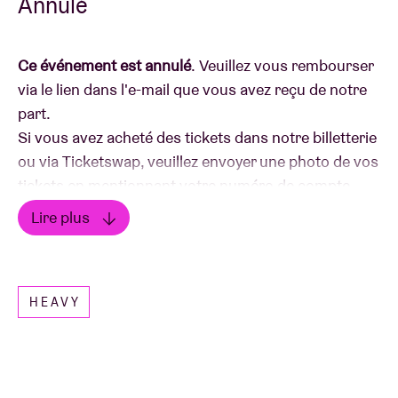
Annulé
Ce événement est annulé
. Veuillez vous rembourser
via le lien dans l'e-mail que vous avez reçu de notre
part.
Si vous avez acheté des tickets dans notre billetterie
ou via Ticketswap, veuillez envoyer une photo de vos
tickets en mentionnant votre numéro de compte
à
ticketshop@abconcerts.be
.
Lire plus
---
Lire moins
En vingt ans de carrière,
Shinedown
s'est imposé
comme l'un des groupes les plus dynamiques et
HEAVY
novateurs de la scène hard rock. Après la sortie de «
Daylight », un troisième extrait de leur septième
album à paraître le 1er juillet, le quartet confirme
aujourd’hui les dates européennes du Planet Zero