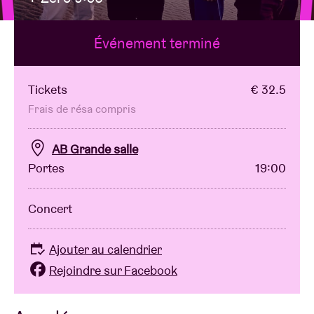
Événement terminé
Location de salles
BRDCST
Tickets
€ 32.5
Frais de résa compris
ABtv
AB Grande salle
Portes
19:00
Chèque-concert
Concert
À propos de l'AB
Ajouter au calendrier
Contact
Rejoindre sur Facebook