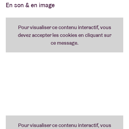
World Tour. Shinedown jouera à l’Ancienne Belgique,
En son & en image
en compagnie d’Asking Alexandria en special guest
et de Zero 9:36 en opening act.
Shinedown compte à ce jour 10 millions d’albums
vendus dans le monde, 11 singles certifiés d’or et de
platine, près d’ 1,5 milliard de streams ainsi que
d'innombrables tournées à guichets fermés. Chacun
de leurs singles atteint le Top 5 du Billboard's
Mainstream Rock Songs Chart, un exploit inégalé.
Avec son septième album, ‘Planet Zero’, Shinedown
jette un regard incisif sur des problèmes critiques de
la société, que ce soit la division de plus en plus
toxique entre les personnes d'idéologies différentes
mais aussi les effets corrosifs des réseaux sociaux
et de la cancel culture sur la santé mentale. Le
résultat est une saga futuriste de treize titres
transcendés par un rock viscéral. Après un passage