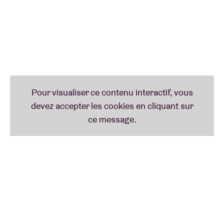
difficiles à traverser pour Jente, mais qui témoigne
aussi, et surtout, de son irrépressible joie de vivre.
Cette envie d’en découdre avec un rare
enthousiasme en est la plus belle preuve. Regonflé à
bloc par un public de plus en plus nombreux, il
s’attelle à un troisième album des plus attendus.
Bien décidé à ouvrir en fanfare ce nouveau chapitre
de son histoire, Portland déborde d’énergie positive.
Alors ne le manquez pas en live pour une
performance qui s’annonce d’ores et déjà
merveilleuse !
Ce concert est une coproduction entre l’AB et Live
Nation.