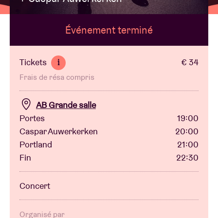
Événement terminé
Location de salles
BRDCST
Tickets
€ 34
i
Frais de résa compris
ABtv
AB Grande salle
Chèque-concert
Portes
19:00
Caspar Auwerkerken
20:00
Portland
21:00
À propos de l'AB
Fin
22:30
Contact
Concert
Organisé par