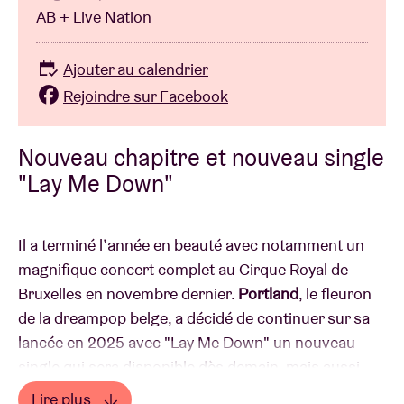
AB + Live Nation
Ajouter au calendrier
Rejoindre sur Facebook
Nouveau chapitre et nouveau single
"Lay Me Down"
Il a terminé l’année en beauté avec notamment un
magnifique concert complet au Cirque Royal de
Bruxelles en novembre dernier.
Portland
, le fleuron
de la dreampop belge, a décidé de continuer sur sa
lancée en 2025 avec "Lay Me Down" un nouveau
single qui sera disponible dès demain, mais aussi
avec une nouvelle série de concerts !
Lire plus