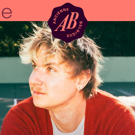
Location de sal
BRDCST
ABtv
Chèque-concer