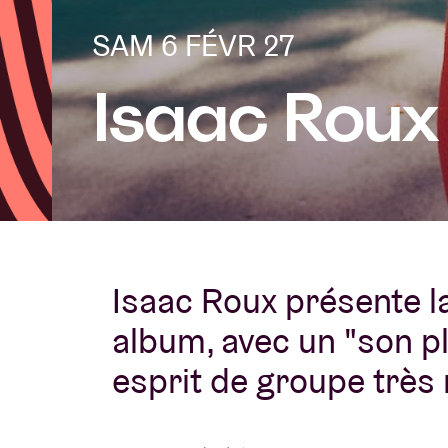
SAM 6 FÉVR 27
Infos visiteu
Isaac Roux
AB ❤ you
Isaac Roux présente l
album, avec un "son pl
esprit de groupe très