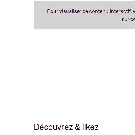
de "Studio La Pichounette". Cette approche
direct et profondément marqué par un vérit
Après l’enregistrement, le mix final a été ré
National
,
Interpol
,
Kurt
Vile
,
Death
Cab
for
C
Louis
De
Roo
s’est rendu à Bridgeport pour
studio chargé d’histoire.
Young Hearts
est non seulement un nouveau
son plus varié et plus énergique, dans leque
Découvrez & likez