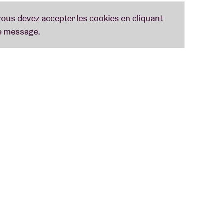
 a donné naissance à un son plus brut, plus
able esprit de groupe.
alisé en collaboration avec
Peter
Katis
(
The
utie
). Accompagné du producteur
Bert
Vliegen
,
 apporter la touche finale aux morceaux, dans un
 single, mais aussi le signe avant-coureur d’un
l Isaac Roux se dévoile sous un autre jour.