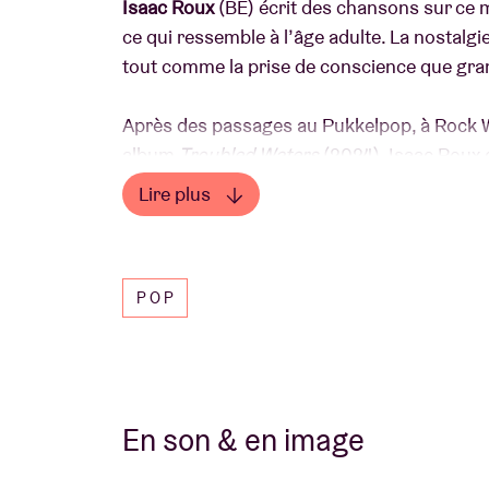
Isaac Roux
(BE) écrit des chansons sur ce 
ce qui ressemble à l’âge adulte. La nostalg
tout comme la prise de conscience que gran
Après des passages au Pukkelpop, à Rock We
album
Troubled Waters
(2024), Isaac Roux 
moins conventionnels. Son univers sonore de
Lire plus
fi : guitares abrasives, arrangements audac
Lire moins
On y retrouve des échos de
Beach
Fossils
,
POP
oniriques et psychédéliques de
Tame
Impal
et brut. Avec
Young Hearts
, Isaac Roux off
morceau est un hymne puissant à la rébellion 
conventions et à choisir pleinement sa prop
En son & en image
Pour l’enregistrement, le groupe s’est reti
Ventoux, où il a mis en place un processus