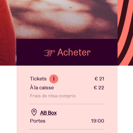
B
Acheter
Tickets
€ 21
i
À la caisse
€ 22
Frais de résa compris
AB Box
Portes
19:00