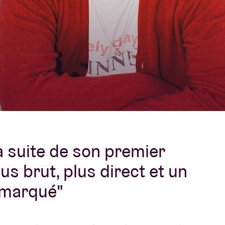
À propos de l'A
rs
Contact
a suite de son premier
us brut, plus direct et un
 marqué"