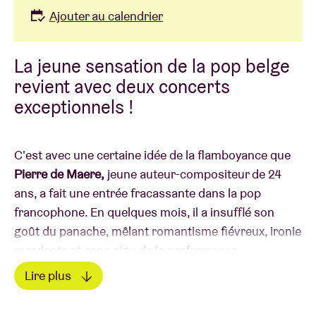
Ajouter au calendrier
La jeune sensation de la pop belge
revient avec deux concerts
exceptionnels !
C'est avec une certaine idée de la flamboyance que
Pierre de Maere,
jeune auteur-compositeur de 24
ans, a fait une entrée fracassante dans la pop
francophone. En quelques mois, il a insufflé son
goût du panache, mêlant romantisme fiévreux, ironie
mordante et sens aigu de la performance.
Lire plus
Révélation masculine aux
Victoires de la Musique
Lire moins
2023, porté par un premier album
Regarde-moi
,