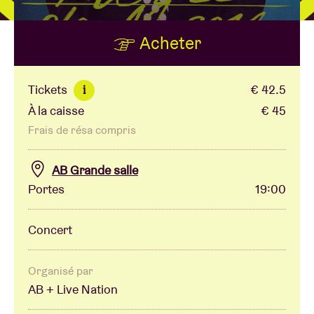
Acheter
Location de salles
BRDCST
Tickets
€ 42.5
i
À la caisse
€ 45
ABtv
Frais de résa compris
Chèque-concert
AB Grande salle
Portes
19:00
À propos de l'AB
Concert
Contact
Organisé par
AB + Live Nation