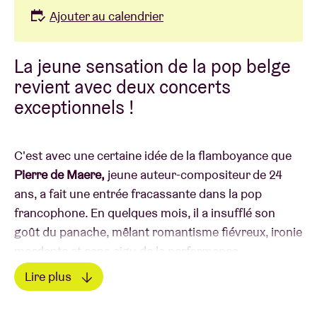
Ajouter au calendrier
La jeune sensation de la pop belge
revient avec deux concerts
exceptionnels !
C'est avec une certaine idée de la flamboyance que
Pierre de Maere,
jeune auteur-compositeur de 24
ans, a fait une entrée fracassante dans la pop
francophone. En quelques mois, il a insufflé son
goût du panache, mêlant romantisme fiévreux, ironie
mordante et sens aigu de la performance.
Lire plus
Révélation masculine aux
Victoires de la Musique
Lire moins
2023, porté par un premier album
Regarde-moi
,