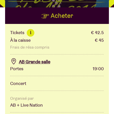
Acheter
Location de salles
BRDCST
Tickets
€ 42.5
i
À la caisse
€ 45
ABtv
Frais de résa compris
Chèque-concert
AB Grande salle
Portes
19:00
À propos de l'AB
Concert
Contact
Organisé par
AB + Live Nation