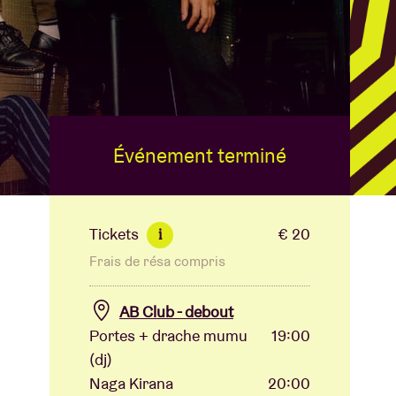
B
Événement terminé
Tickets
€ 20
i
Frais de résa compris
AB Club - debout
Portes + drache mumu
19:00
(dj)
Naga Kirana
20:00