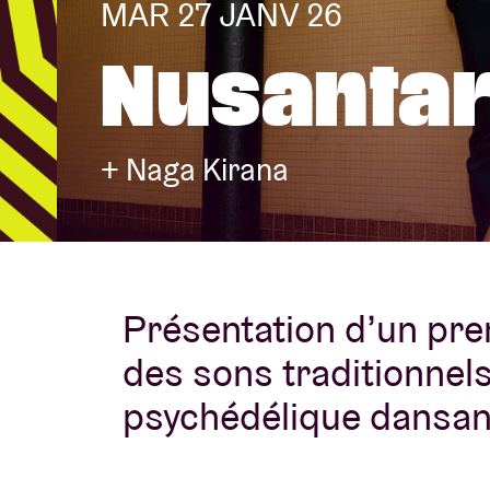
MAR 27 JANV 26
Nusantar
Infos visiteu
+ Naga Kirana
AB ❤ you
Présentation d’un pre
des sons traditionnel
psychédélique dansan