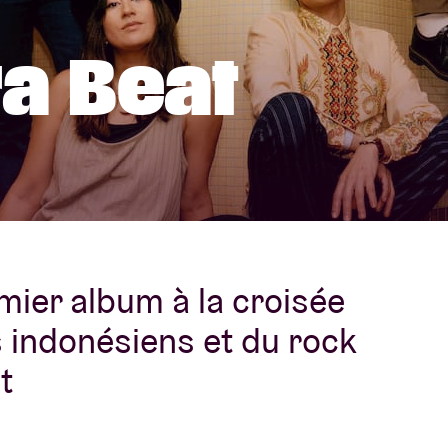
À propos de l'A
a Beat
rs
Contact
mier album à la croisée
s indonésiens et du rock
t