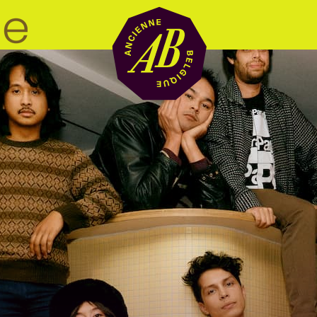
Location de sal
BRDCST
ABtv
Chèque-concer