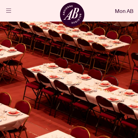
Fermer
Mon AB
FR
Agenda
Projets
Actualités
Infos visiteurs
AB ❤ you