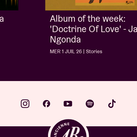
Album of the week:
'Doctrine Of Love' - Jalen
Ngonda
MER 1 JUIL 26 | Stories
…