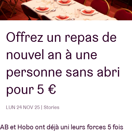
Location de salles
Offrez un repas de
BRDCST
nouvel an à une
ABtv
personne sans abri
Chèque-concert
pour 5 €
À propos de l'AB
Contact
LUN 24 NOV 25 | Stories
AB et Hobo ont déjà uni leurs forces 5 fois