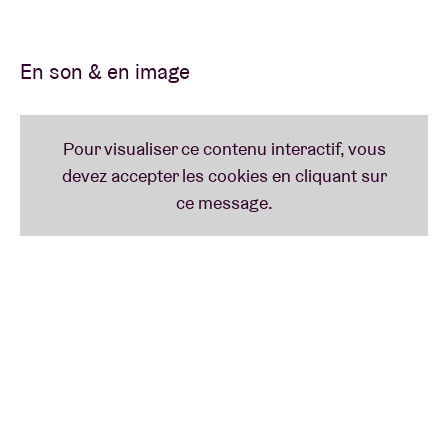
devant de la scène avec un 3e opus intitulé
« Sauvé ». Après de nombreux release shows dans
toute la Belgique, ils viendront mettre le feu à l’AB
En son & en image
début 2022 !