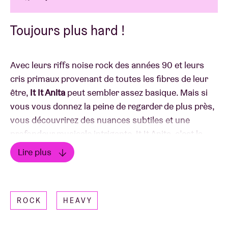
Toujours plus hard !
Avec leurs riffs noise rock des années 90 et leurs
cris primaux provenant de toutes les fibres de leur
être,
It It Anita
peut sembler assez basique. Mais si
vous vous donnez la peine de regarder de plus près,
vous découvrirez des nuances subtiles et une
profondeur musicale intrigante. It It Anita, c’est la
collaboration entre plusieurs membres du collectif
Lire plus
liégeois Jaune Orange. Après plusieurs projets
Lire moins
sortis chez Luik Records, des critiques élogieuses
dans presque tous les médias de notre plat pays et
ROCK
HEAVY
après avoir mis à sac près de 150 (!!!) salles de
concert à travers l’Europe, It It Anita revient sur le