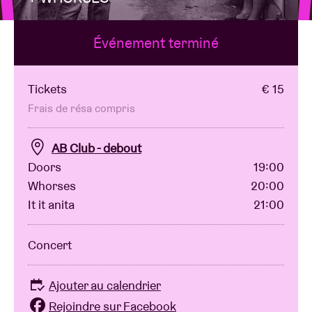
Événement terminé
Location de salles
BRDCST
Tickets
€ 15
Frais de résa compris
ABtv
AB Club - debout
Doors
19:00
Chèque-concert
Whorses
20:00
It it anita
21:00
À propos de l'AB
Concert
Contact
Ajouter au calendrier
Rejoindre sur Facebook