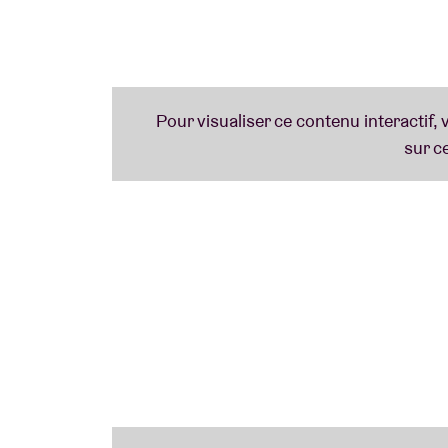
Plus d'infos au sujet des icônes ci-dessous
Nederlands Brussel