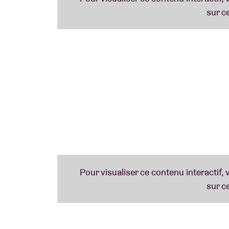
Nous clôturerons la saison par une
grande f
temps pour s'entraîner.
Vous n'avez pas besoin d'être un grand chan
motivations les plus importantes. Nous four
une boisson.
Les sessions ont lieu
chaque mois dans les
gratuites, sur réservation
.