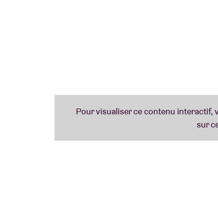
Jetez un coup d'œil à notre
aperçu
et qui s
communauté.
Envie d'être préparé.e pour la session ?
Déc
En collaboration avec
Taalunie
et
Theater va
et Hans Primusz)