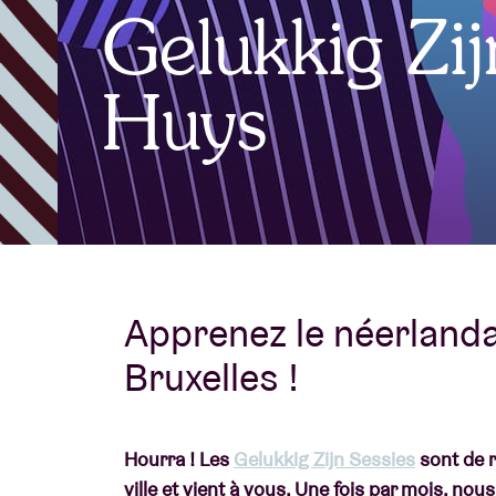
Gelukkig Zi
Infos visiteu
Huys
AB ❤ you
Apprenez le néerlanda
Bruxelles !
Hourra ! Les
Gelukkig Zijn Sessies
sont de r
ville et vient à vous. Une fois par mois, 