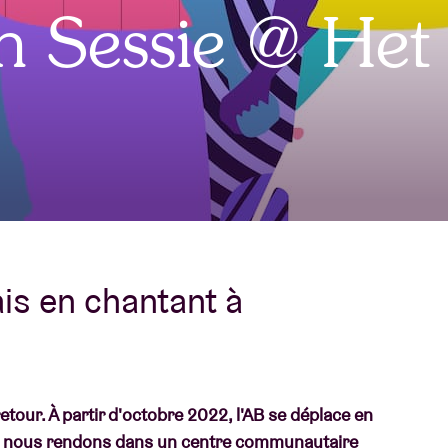
jn Sessie @ Het
À propos de l'A
rs
Contact
is en chantant à
etour. À partir d'octobre 2022, l'AB se déplace en
nous nous rendons dans un centre communautaire