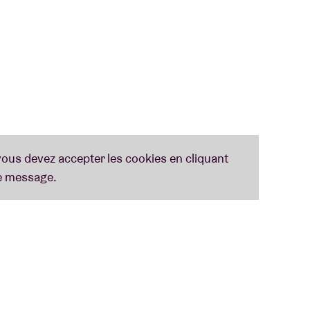
ait, nous passerons peut-être dans votre
ouvrez toutes les paroles des chansons
ici
.
n A tot Z
(Lennaert Maes, Peter Schoenaerts