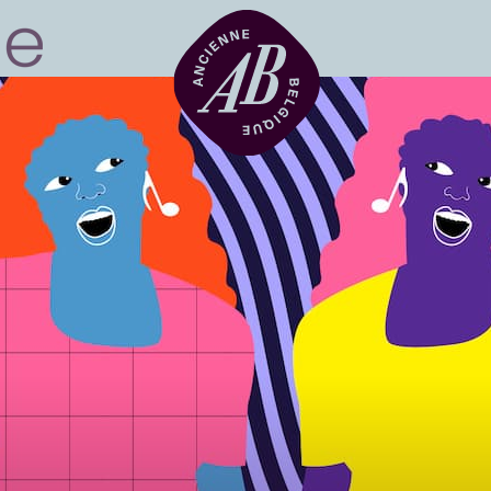
Location de sal
BRDCST
ABtv
Chèque-concer