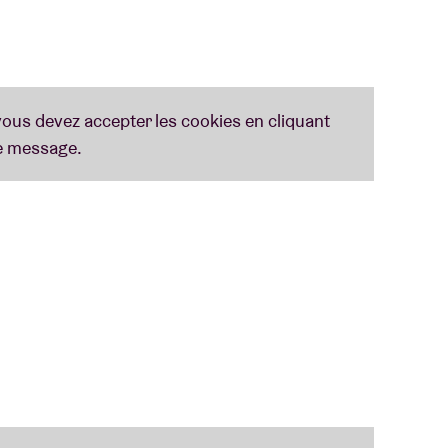
 sur
www.taaliconen.be
- © Huis van het