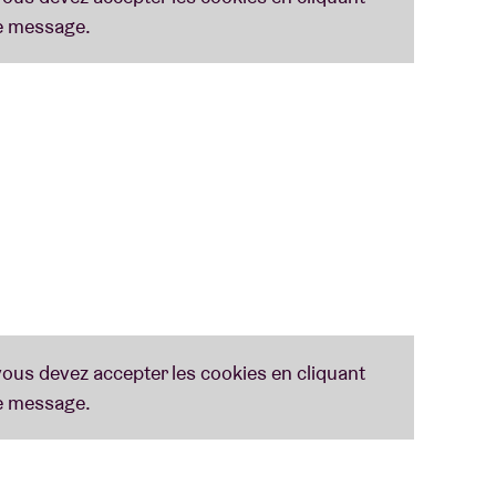
ête à l'AB Club le 7 juin
. Il y a donc beaucoup de
teur. Le plaisir et l'enthousiasme sont les
nissons un pianiste, un chanteur, les paroles et
 centres communautaires de Bruxelles
et sont