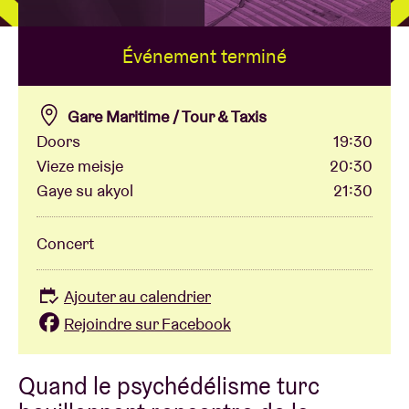
Événement terminé
Location de salles
BRDCST
Gare Maritime / Tour & Taxis
Doors
19:30
Vieze meisje
20:30
ABtv
Gaye su akyol
21:30
Chèque-concert
Concert
À propos de l'AB
Ajouter au calendrier
Rejoindre sur Facebook
Contact
Quand le psychédélisme turc