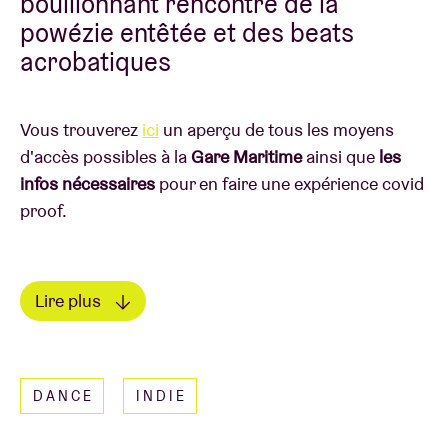
bouillonnant rencontre de la
powézie entêtée et des beats
acrobatiques
Vous trouverez
ici
un aperçu de tous les moyens
d'accès possibles à la
Gare Maritime
ainsi que
les
infos nécessaires
pour en faire une expérience covid
proof.
Lire plus
20u30 - VIEZE MEISJE
(nl/b)
CÔTÉ PRESSE
Vieze Meisje, c’est une collaboration entre Maya
DANCE
INDIE
‘Her voice is a gloriously expressive instrument full
Mertens et Azertyklavierwerke, qui trouve son
of mystery.’ (Mojo)
origine dans le sentiment d’idolâtrie qu’ils se vouent