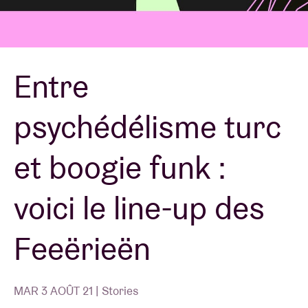
Location de salles
Entre
BRDCST
psychédélisme turc
ABtv
et boogie funk :
Chèque-concert
voici le line-up des
À propos de l'AB
Feeërieën
Contact
MAR 3 AOÛT 21 | Stories