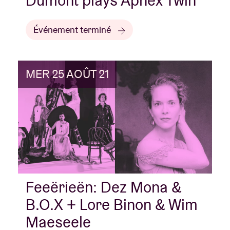
Dumont plays Aphex Twin
Événement terminé
MER 25 AOÛT 21
Feeërieën: Dez Mona &
B.O.X + Lore Binon & Wim
Maeseele