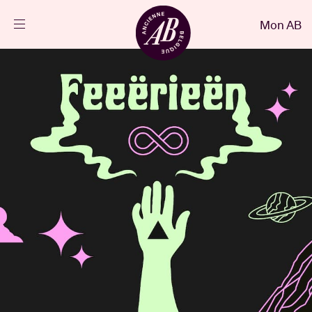
Fermer
Mon AB
FR
Agenda
Projets
Actualités
Infos visiteurs
AB ❤ you