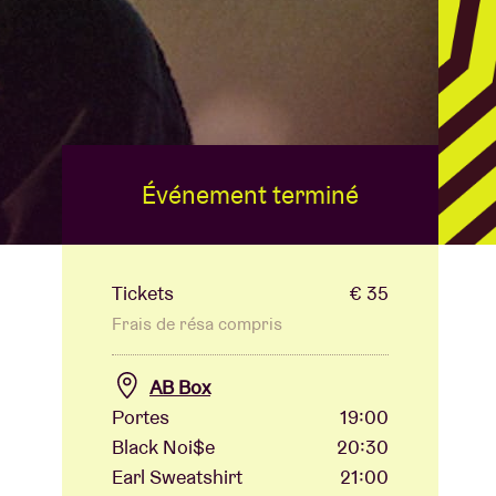
B
Événement terminé
Tickets
€ 35
Frais de résa compris
AB Box
Portes
19:00
Black Noi$e
20:30
Earl Sweatshirt
21:00