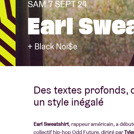
SAM 7 SEPT 24
Earl Swea
Infos visiteu
+ Black Noi$e
AB ❤ you
Des textes profonds, 
un style inégalé
Earl Sweatshirt
, rappeur américain, a débuté
collectif hip-hop Odd Future, dirigé par
Tyle