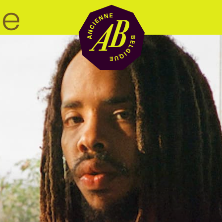
Location de sal
BRDCST
ABtv
Chèque-concer