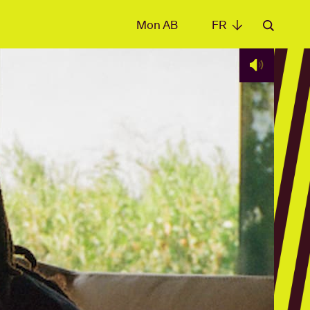
Mon AB
FR
FR
les
t