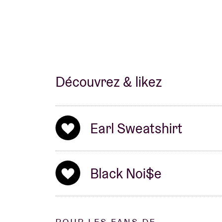
Découvrez & likez
Earl Sweatshirt
Black Noi$e
POUR LES FANS DE