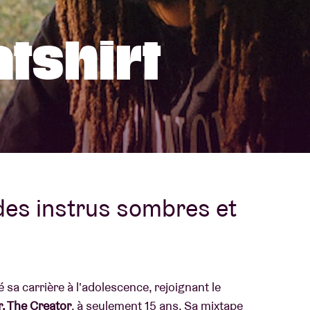
À propos de l'A
tshirt
rs
Contact
des instrus sombres et
 sa carrière à l'adolescence, rejoignant le
r, The Creator
, à seulement 15 ans. Sa mixtape