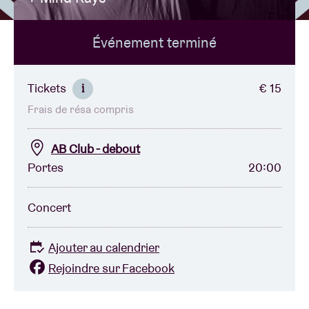
Événement terminé
Location de salles
BRDCST
Tickets
€ 15
i
Frais de résa compris
ABtv
AB Club - debout
Chèque-concert
Portes
20:00
À propos de l'AB
Concert
Contact
Ajouter au calendrier
Rejoindre sur Facebook