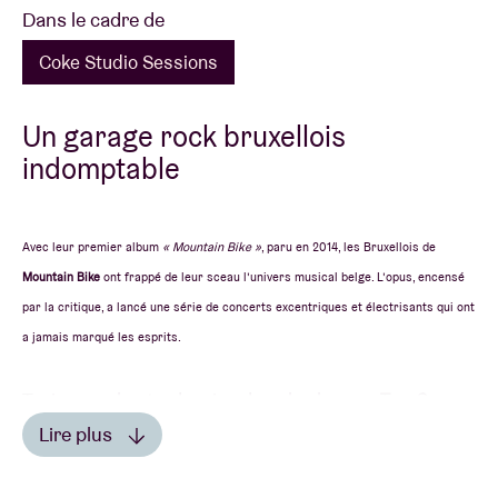
Dans le cadre de
Coke Studio Sessions
Un garage rock bruxellois
indomptable
Avec leur premier album
« Mountain Bike »
, paru en 2014, les Bruxellois de
Mountain Bike
ont frappé de leur sceau l’univers musical belge. L’opus, encensé
par la critique, a lancé une série de concerts excentriques et électrisants qui ont
a jamais marqué les esprits.
Trois ans plus tard arrive dans les bacs
« Too Sorry
For Any Sorrow »
, deuxième long format sur lequel le
Lire plus
quatuor renoue avec le son brut et énergique de sa
première galette. Enregistré dans une ferme, l’album