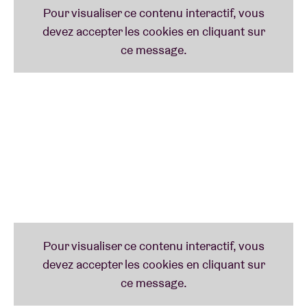
‘Des rencontres, des sessions d’écriture, des
chansons qui, comme moi, se sont nourries d’allers-
retours entre Londres et Bruxelles.’ Voilà comment
Blanche
résume les trois années qui se sont
écoulées entre un soir du printemps 2017 où elle
s’est révélée à l’Europe entière avec ‘City Lights’ et
son premier album ‘Empire’ qui sort en avril 2020.
Nouveau single qui donne son titre à l’album de
Blanche, ‘Empire’ sera disponible le 14 février 2020.
Allons droit au but. ‘Empire’ est une chanson pop.
‘Empire’ est une chanson mélancolique. ‘Empire’ est
une chanson où la voix d’Ellie Delvaux se marie à des
instruments traditionnels (piano, batterie, guitare,
violoncelle) et à de l’électro moderne. ‘Empire’
évoque ces personnes qui se construisent une