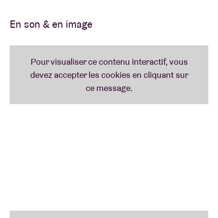
Les billets restent valables . Si la date ne vous
En son & en image
convient pas, les billets vous seront
remboursés. Veuillez demander un
remboursement avant le 6 septembre 2020 en
répondant à votre email de confirmation
à info@abconcerts.be. Nous vous informons que
vous pouvez également demander un
remboursement sous la forme d'un chèque concert
AB. Ce bon est valable pour 1,5 ans. Nous
souhaitons vraiment vous revoir à l’AB.
Si vous avez acheté des tickets dans notre billetterie
ou via Ticketswap, veuillez nous envoyer une photo
de vos tickets en mentionnant votre numéro de
compte à info@abconcerts.be.