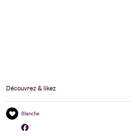
carapace pour se couper de toutes leurs émotions et
finissent par se mentir à elles-mêmes’, explique son
auteure.
‘Empire’ a été écrit par Ellie Delvaux et coproduit par
Rich Cooper (Banks, Mystery Jets, Lucy Rose) et
François Gustin (Girls In Hawaii) qu’on retrouve
également à la réalisation de tout l’album.
Découvrez & likez
Blanche