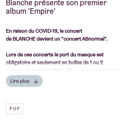
Blanche présente son premier
album 'Empire'
En raison du COVID-19, le concert
de BLANCHE devient un "concert ABnormal".
Lors de ces concerts le port du masque est
obligatoire et seulement en bulles de 1 ou 2
personnes sont possibles. Et si vous voulez venir
avec 3 personnes par exemple? Achetez 1 bulle duo
Lire plus
et 1 bulle solo. Un de vos amis sera assis seul au
Lire moins
balcon. Il en va donc de même pour tous les autres
nombres impairs.
POP
Vous trouverez plus d’informations sur les mesures
de sécurité
ici.