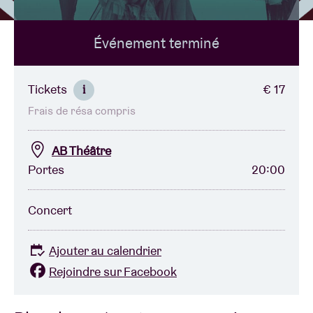
Événement terminé
Location de salles
BRDCST
Tickets
€ 17
i
Frais de résa compris
ABtv
AB Théâtre
Chèque-concert
Portes
20:00
À propos de l'AB
Concert
Contact
Ajouter au calendrier
Rejoindre sur Facebook