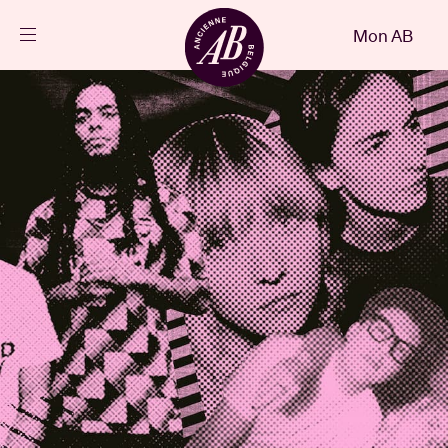
Fermer
Mon AB
FR
Agenda
Projets
Actualités
Infos visiteurs
AB ❤ you