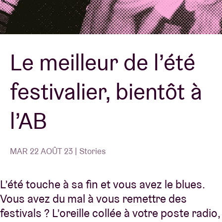
Location de salles
Le meilleur de l’été
BRDCST
festivalier, bientôt à
ABtv
l’AB
Chèque-concert
À propos de l'AB
MAR 22 AOÛT 23 | Stories
Contact
L’été touche à sa fin et vous avez le blues.
Vous avez du mal à vous remettre des
festivals ? L’oreille collée à votre poste radio,