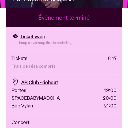
Événement terminé
Location de salles
BRDCST
Ticketswap
Koop en verkoop tickets onderling
ABtv
Tickets
€ 17
Frais de résa compris
Chèque-concert
AB Club - debout
À propos de l'AB
Portes
19:00
SPACEBABYMADCHA
20:00
Contact
Bob Vylan
21:00
Concert