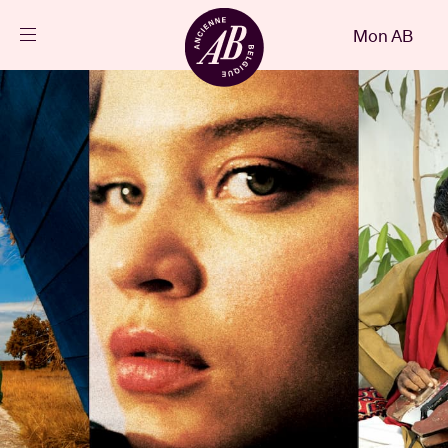
Fermer
Mon AB
FR
Agenda
Projets
Actualités
Infos visiteurs
AB ❤ you