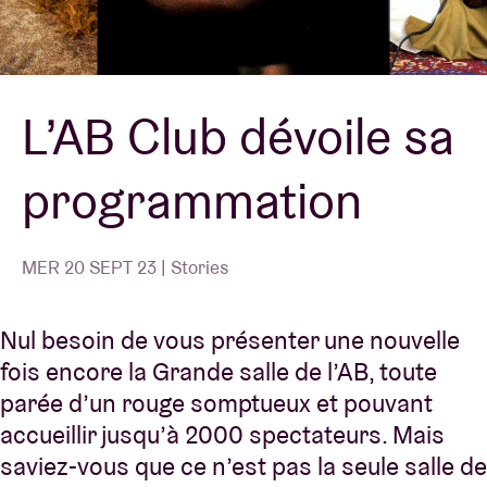
Location de salles
L’AB Club dévoile sa
BRDCST
programmation
ABtv
Chèque-concert
MER 20 SEPT 23 | Stories
À propos de l'AB
Nul besoin de vous présenter une nouvelle
fois encore la Grande salle de l’AB, toute
Contact
parée d’un rouge somptueux et pouvant
accueillir jusqu’à 2000 spectateurs. Mais
saviez-vous que ce n’est pas la seule salle de