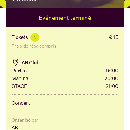
Événement terminé
Location de salles
BRDCST
Tickets
€ 15
i
Frais de résa compris
ABtv
AB Club
Chèque-concert
Portes
19:00
Mahina
20:00
STACE
21:00
À propos de l'AB
Concert
Contact
Organisé par
AB