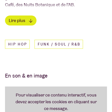
Café, des Nuits Botanique et de l’AB.
Avec son nouvel EP, à paraître fin octobre via 62
Lire plus
Records, la chanteuse néo-soul cherche à tisser le
Lire moins
lien entre des émotions extrêmes. Elle propose un
sound
sensuel, gorgé de soul, aussi vulnérable
HIP HOP
FUNK / SOUL / R&B
qu’authentique.
En son & en image