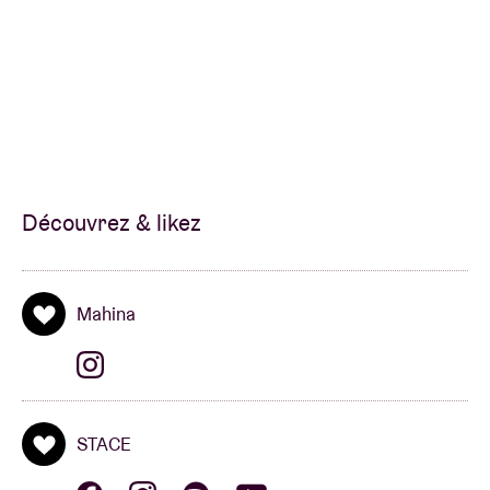
Découvrez & likez
Mahina
STACE