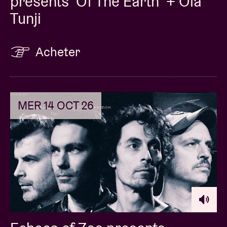
presents 'Of The Earth' + Ola
Tunji
Acheter
MER 14 OCT 26