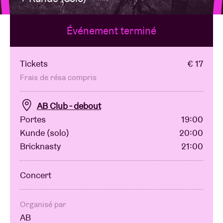
Événement terminé
Location de salles
BRDCST
Tickets
€ 17
Frais de résa compris
ABtv
AB Club - debout
Portes
19:00
Chèque-concert
Kunde (solo)
20:00
Bricknasty
21:00
À propos de l'AB
Concert
Contact
Organisé par
AB