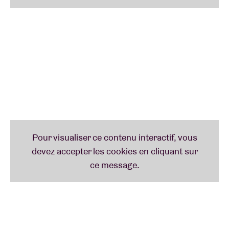
d’actualité, et ressemble à un mélange entre R&B,
soul, hip-hop, jazz, blues, funk et falsettos
accrocheurs.
“
On n’écrit pas de grands hymnes protestataires, on
fait juste de la musique qui contribue un peu à la
valeur de ce monde, à notre infime échelle
personnelle”
, affirme le groupe. Voilà une soirée au
Club qui s’annonce mémorable.