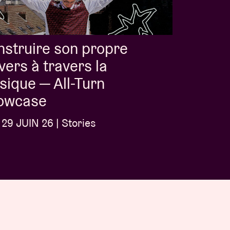
struire son propre
vers à travers la
ique — All-Turn
owcase
29 JUIN 26 | Stories