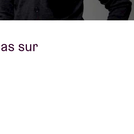
B
pas sur