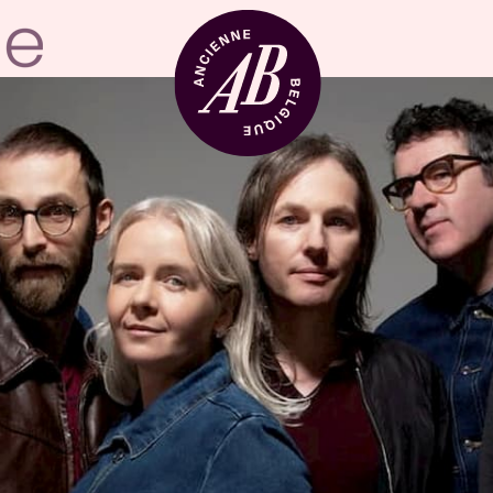
Location de sal
BRDCST
ABtv
Chèque-concer