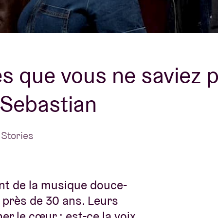
À propos de l'A
rs
Contact
s que vous ne saviez 
 Sebastian
 Stories
nt de la musique douce-
 près de 30 ans. Leurs
r le cœur : est-ce la voix