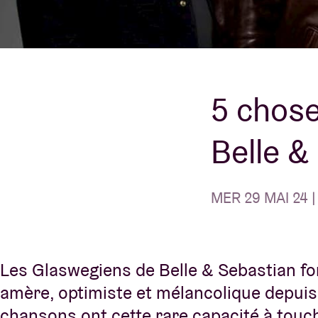
Infos visiteu
5 chose
Belle &
AB ❤ you
MER 29 MAI 24 |
Les Glaswegiens de Belle & Sebastian fo
amère, optimiste et mélancolique depuis
chansons ont cette rare capacité à touche