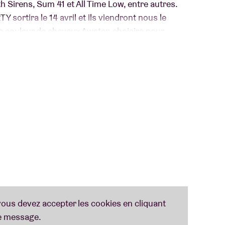
Sirens, Sum 41 et All Time Low, entre autres.
rtira le 14 avril et ils viendront nous le
e couleur de cheveux Awsten choisira pour
ir !