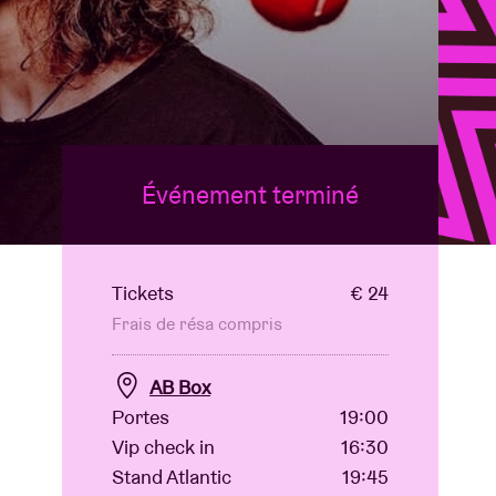
B
Événement terminé
Tickets
€ 24
Frais de résa compris
AB Box
Portes
19:00
Vip check in
16:30
Stand Atlantic
19:45