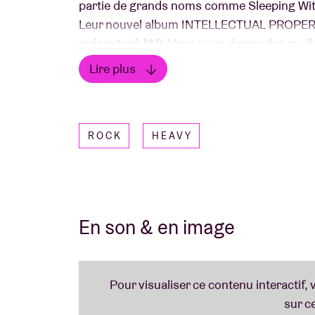
partie de grands noms comme Sleeping With 
Leur nouvel album INTELLECTUAL PROPERTY so
présenter à l'AB. Vous vous demandez quell
l'occasion ? N'hésitez pas à venir le découvr
Lire plus
Lire moins
ROCK
HEAVY
En son & en image