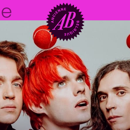
Location de sal
BRDCST
ABtv
Chèque-concer