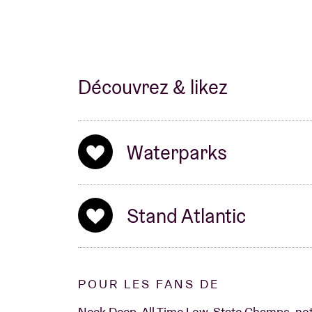
Découvrez & likez
Waterparks
Stand Atlantic
POUR LES FANS DE
Neck Deep, All Time Low, State Champs, n