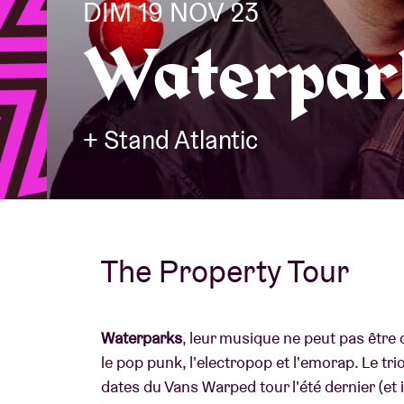
DIM 19 NOV 23
Waterpar
Infos visiteu
+ Stand Atlantic
AB ❤ you
The Property Tour
Waterparks
, leur musique ne peut pas être 
le pop punk, l'electropop et l'emorap. Le tri
dates du Vans Warped tour l'été dernier (et i