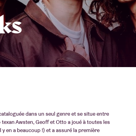
À propos de l'A
ks
rs
Contact
cataloguée dans un seul genre et se situe entre
o texan Awsten, Geoff et Otto a joué à toutes les
l y en a beaucoup !) et a assuré la première