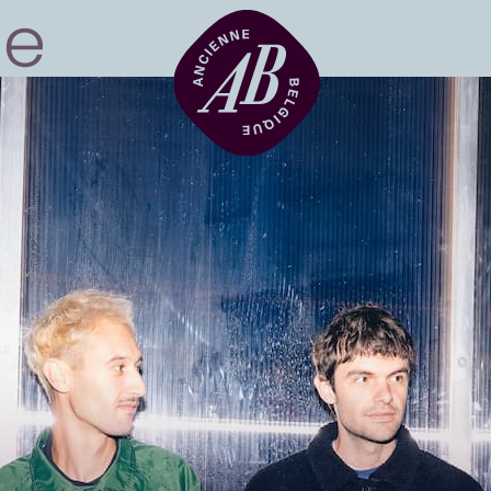
Location de sal
BRDCST
ABtv
Chèque-concer