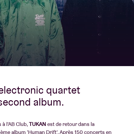
À propos de l'A
rs
Contact
electronic quartet
 second album.
 à l'AB Club,
TUKAN
est de retour dans la
r 2ème album 'Human Drift'. Après 150 concerts en