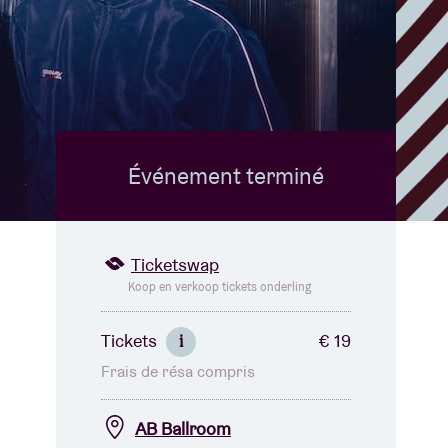
B
Événement terminé
Ticketswap
Koop en verkoop tickets onderling
Tickets
€ 19
i
Frais de résa compris
AB Ballroom