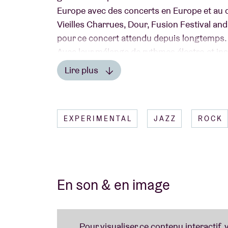
Europe avec des concerts en Europe et au d
Vieilles Charrues, Dour, Fusion Festival and 
pour ce concert attendu depuis longtemps.
Avec leur mélange de rythmes électro et ins
dynamique et atmosphérique, ils offrent une
Lire plus
Avec 'Human Drift', ils ont poussé cette ap
Lire moins
reflète leur parcours et leur paysage sono
l’univers de TUKAN, où rythmes envoûtants
EXPERIMENTAL
JAZZ
ROCK
une atmosphère vibrante et accueillante. R
inoubliable.
En son & en image
.