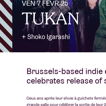
VEN 7 FÉVR 25
TUKAN
Infos visiteu
+ Shoko Igarashi
AB ❤ you
Brussels-based indie 
celebrates release of
Deux ans après leur show à guichets fermés
grande salle pour célébrer la sortie de leu