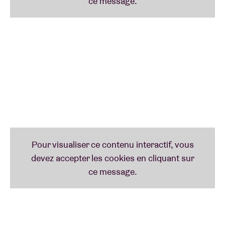
années, elle est devenue une compositrice et
productrice de films très prisée, tout en poursuivant
sa propre carrière musicale.
Son troisième album tant attendu,
The Writer
, sortira
le 30 janvier 2026. L’imagination et le son se défient
à nouveau dans ce nouveau chapitre de l’univers de
Tsar B.