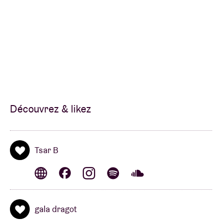
Découvrez & likez
Tsar B
gala dragot