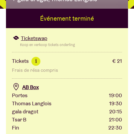
Événement terminé
Location de salles
BRDCST
Ticketswap
Koop en verkoop tickets onderling
ABtv
Tickets
€ 21
i
Frais de résa compris
Chèque-concert
AB Box
À propos de l'AB
Portes
19:00
Thomas Langlois
19:30
Contact
gala dragot
20:15
Tsar B
21:00
Fin
22:30