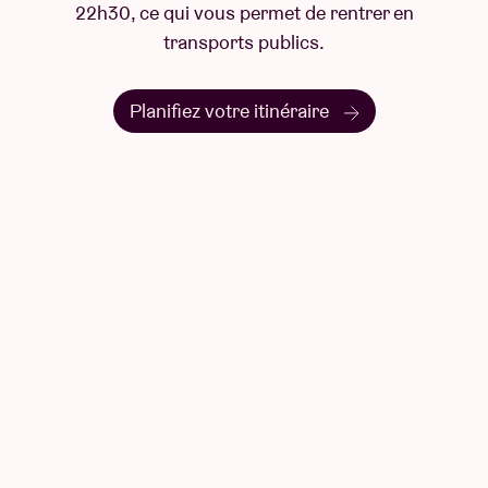
elektronica aan te gaan (kabels aansluiten in de kou,
geluid rechtstreeks op tape opnemen), heeft hij
adrenaline en fysieke angst omgezet in muzikale
materie. Dit nieuwe werk belooft een filosofische
zoektocht te worden, als een dubbel eerbetoon aan
pioniers van extreme exploratie en aan de
overweldigende grootsheid van de natuur.
Questions & Réponses
Une question ? Vous trouverez sûrement la
réponse ici.