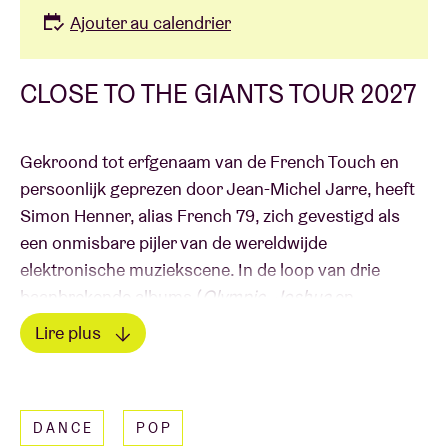
Ajouter au calendrier
CLOSE TO THE GIANTS TOUR 2027
Gekroond tot erfgenaam van de French Touch en
persoonlijk geprezen door Jean-Michel Jarre, heeft
Simon Henner, alias French 79, zich gevestigd als
een onmisbare pijler van de wereldwijde
elektronische muziekscene. In de loop van drie
baanbrekende albums (
Olympic
,
Joshua
en
TEENAGERS
) heeft de producer uit Marseille een
Lire plus
uniek, meeslepend en diep verbindend muzikaal
Lire moins
universum gecreëerd. Dat zijn muziek ruim buiten de
technosfeer reikt, is te danken aan haar
DANCE
POP
synesthetische kracht: harmonische structuren en