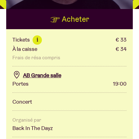
Acheter
Location de salles
BRDCST
Tickets
€ 33
i
À la caisse
€ 34
ABtv
Frais de résa compris
Chèque-concert
AB Grande salle
Portes
19:00
À propos de l'AB
Concert
Contact
Organisé par
Back In The Dayz