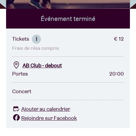
Événement terminé
Location de salles
BRDCST
Tickets
€ 12
i
Frais de résa compris
ABtv
AB Club - debout
Chèque-concert
Portes
20:00
À propos de l'AB
Concert
Contact
Ajouter au calendrier
Rejoindre sur Facebook