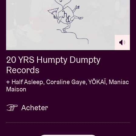
entre autres, The Galacticos, Steak Number Eight et
Intergalactic Lovers.
20 YRS Humpty Dumpty
Records
+ Half Asleep, Coraline Gaye, YÔKAÏ, Maniac
Maison
Acheter