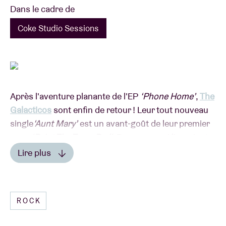
Dans le cadre de
Coke Studio Sessions
Après l'aventure planante de l'EP
‘Phone Home’
,
The
Galacticos
sont enfin de retour ! Leur tout nouveau
single
‘Aunt Mary’
est un avant-goût de leur premier
opus
‘Paint The Town Rad’
. Pour ceux qui l'auraient
oublié The Galacticos (vainqueur du concours
Lire plus
Limbomania et finaliste du Humo’s Rock Rally) nous
Lire moins
livrent un rock highschool servi par des refrains
catchy et des riffs accrocheurs. Leur ‘Phone Home’
ROCK
avait reçu de très belles critiques à l'époque. Humo:
“Si nous avions une voiture, les enceintes