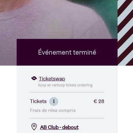
B
Événement terminé
Ticketswap
Koop en verkoop tickets onderling
Tickets
€ 28
i
Frais de résa compris
AB Club - debout