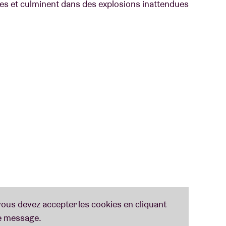
s et culminent dans des explosions inattendues
atement le ton : une ballade sensuelle sur la
t sur la nature. Avec Blight, The Antlers poursuit
nse et cinématographique qui équilibre beauté et
el de Silberman, dans le nord de l'État de New