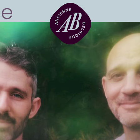
Location de sal
BRDCST
ABtv
Chèque-concer