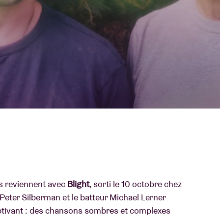
À propos de l'A
rs
Contact
rs reviennent avec
Blight
, sorti le 10 octobre chez
Peter Silberman et le batteur Michael Lerner
aptivant : des chansons sombres et complexes