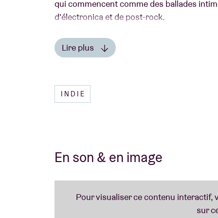
qui commencent comme des ballades intime
d'électronica et de post-rock.
Le premier single, «
Carnage
», donne immédi
Lire plus
violence invisible et notre impact inconscien
Lire moins
son histoire : une expérience d'écoute inte
fatalité, enregistrée dans le studio personn
INDIE
York.
En son & en image