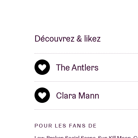
Découvrez & likez
The Antlers
Clara Mann
POUR LES FANS DE
Low, Broken Social Scene, Sun Kill Moon, Gri