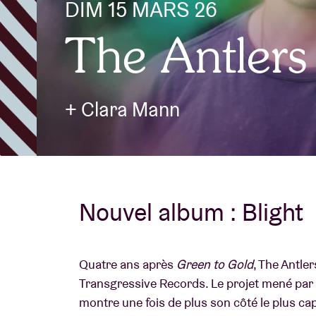
DIM 15 MARS 26
The Antlers
Infos visiteu
+ Clara Mann
AB ❤ you
Nouvel album : Blight
Quatre ans après
Green to Gold
, The Antle
Transgressive Records. Le projet mené par 
montre une fois de plus son côté le plus c