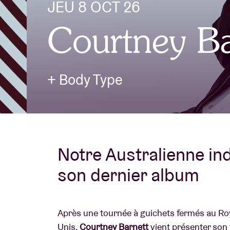
JEU 8 OCT 26
Courtney Ba
Infos visiteu
+ Body Type
AB ❤ you
Notre Australienne in
son dernier album
Après une tournée à guichets fermés au Ro
Unis,
Courtney Barnett
vient présenter son