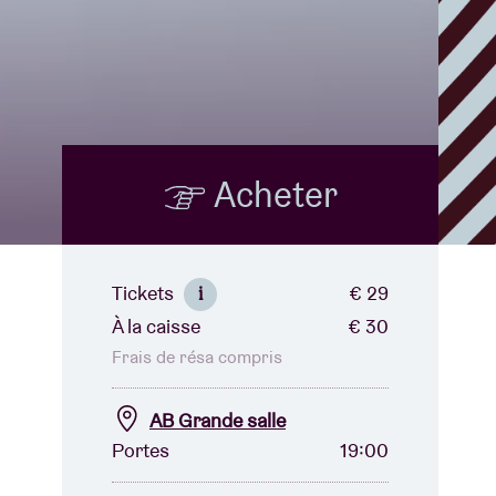
B
Acheter
Tickets
€ 29
i
À la caisse
€ 30
Frais de résa compris
AB Grande salle
Portes
19:00