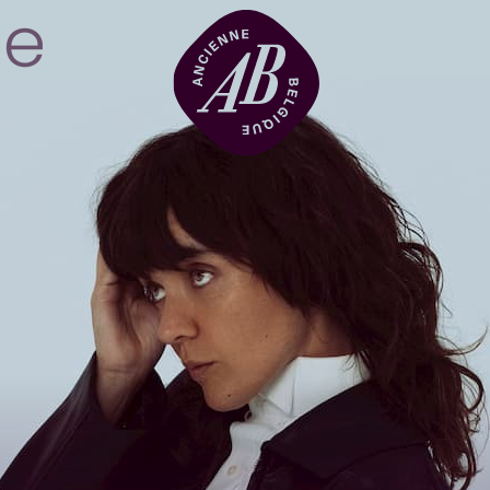
Location de sal
BRDCST
ABtv
Chèque-concer