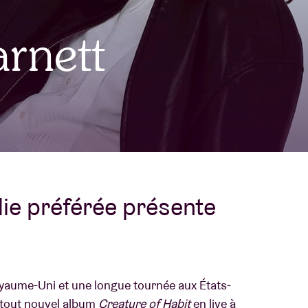
À propos de l'A
rnett
rs
Contact
die préférée présente
yaume-Uni et une longue tournée aux États-
 tout nouvel album
Creature of Habit
en live à