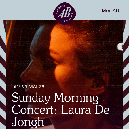
Fermer
Mon AB
FR
Agenda
Projets
Actualités
DIM 24 MAI 26
Infos visiteurs
Sunday Morning
Concert: Laura De
AB ❤ you
Jongh