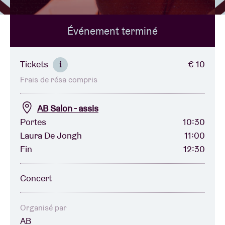
Événement terminé
Location de salles
BRDCST
Tickets
€ 10
i
Frais de résa compris
ABtv
AB Salon - assis
Chèque-concert
Portes
10:30
Laura De Jongh
11:00
Fin
12:30
À propos de l'AB
Concert
Contact
Organisé par
AB