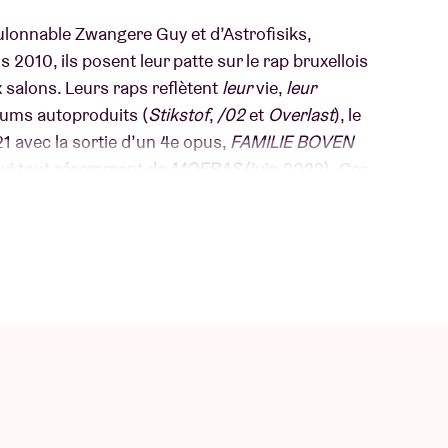
oulonnable Zwangere Guy et d’Astrofisiks,
010, ils posent leur patte sur le rap bruxellois
 salons. Leurs raps reflètent
leur
vie,
leur
bums autoproduits (
Stikstof
,
/02
et
Overlast
), le
21 avec la sortie d’un 4e opus,
FAMILIE BOVEN
ivi tout récemment de
MOERAS
(juin 2022). Ces
eur et le pire de la capitale : une réalité brute,
un poil ironique, et avec un charmant penchant
rand-Place et vice versa. Tant pis pour qui ne