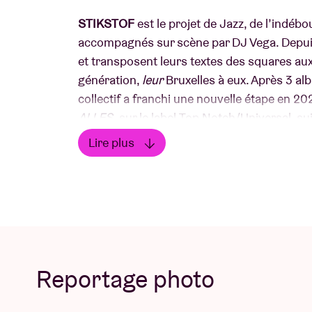
STIKSTOF
est le projet de Jazz, de l’indéb
accompagnés sur scène par DJ Vega. Depuis 2
et transposent leurs textes des squares aux
génération,
leur
Bruxelles à eux. Après 3 al
collectif a franchi une nouvelle étape en 20
ALLES
,
sur le label
Top Notch/Universal, su
albums suintent, par tous leurs pores, le meill
Lire plus
revêche et sombre, mais aussi sardonique, 
Lire moins
pour le surréalisme. De l’underground à la G
suit pas !
Reportage photo
Concert Picture © Karel Uyttendaele