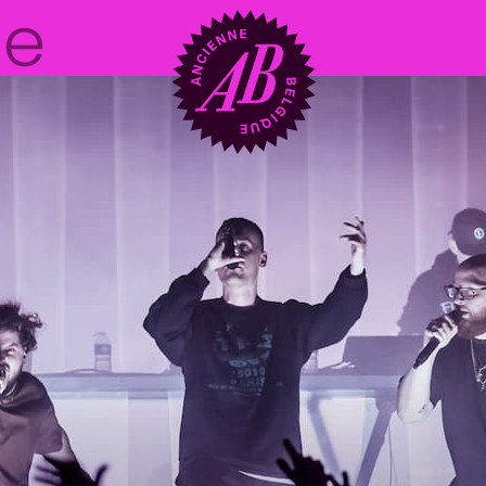
Location de sal
BRDCST
ABtv
Chèque-concer