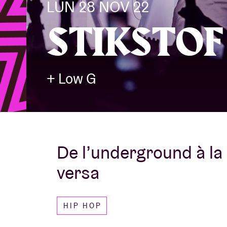
LUN 28 NOV 22
STIKSTOF
Infos visiteu
+ Low G
AB ❤ you
De l’underground à la
versa
HIP HOP