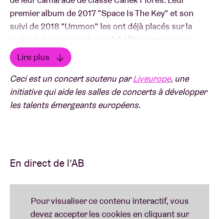
premier album de 2017 "Space Is The Key" et son
suivi de 2018 "Ummon" les ont déjà placés sur la
carte de la scène rock psychédélique, mais c'est
surtout leur album le plus récent, "Ilion", qui a été
Lire plus
salué pour ses sons d'un autre monde et ses
Lire moins
Ceci est un concert soutenu par
Liveurope
, une
compositions épiques. Un groupe à découvrir en live
initiative qui aide les salles de concerts à développer
!
les talents émergeants européens.
Un concert de Liveurope:
La première initiative pan-européenne pour soutenir
En direct de l’AB
les salles de concerts en matière de promotion
d’artistes émergents.