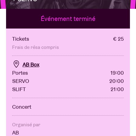
Événement terminé
Location de salles
BRDCST
Tickets
€ 25
Frais de résa compris
ABtv
AB Box
Portes
19:00
Chèque-concert
SERVO
20:00
SLIFT
21:00
À propos de l'AB
Concert
Contact
Organisé par
AB