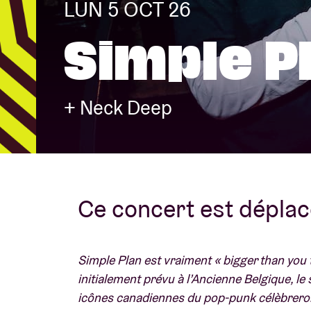
LUN 5 OCT 26
Simple P
Infos visiteu
+ Neck Deep
AB ❤ you
Ce concert est déplac
Simple Plan est vraiment « bigger than you 
initialement prévu à l’Ancienne Belgique, l
icônes canadiennes du pop-punk célèbreront