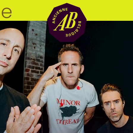
Location de sal
BRDCST
ABtv
Chèque-concer