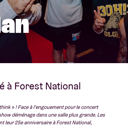
À propos de l'A
lan
rs
Contact
é à Forest National
think » ! Face à l’engouement pour le concert
e show déménage dans une salle plus grande. Les
 leur 25e anniversaire à Forest National,