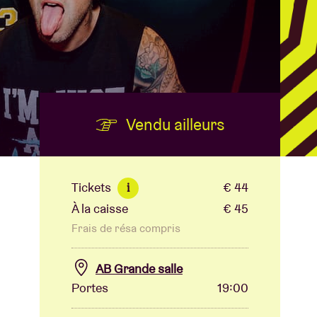
B
Vendu ailleurs
Tickets
€ 44
i
À la caisse
€ 45
Frais de résa compris
AB Grande salle
Portes
19:00