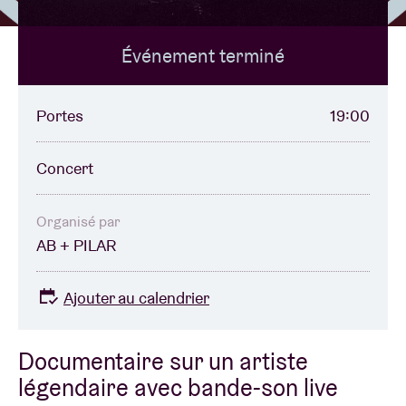
Événement terminé
Location de salles
BRDCST
Portes
19:00
ABtv
Concert
Chèque-concert
Organisé par
AB + PILAR
À propos de l'AB
Ajouter au calendrier
Contact
Documentaire sur un artiste
légendaire avec bande-son live