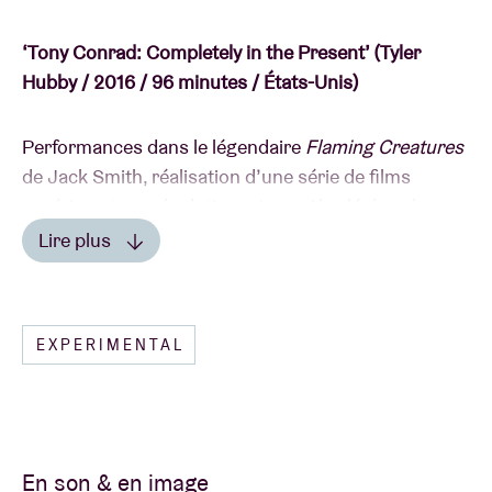
‘Tony Conrad: Completely in the Present’ (Tyler
Hubby / 2016 / 96 minutes / États-Unis)
Performances dans le légendaire
Flaming Creatures
de Jack Smith, réalisation d’une série de films
expérimentaux révolutionnaires, rôle clé dans la
création de
The Velvet Underground
…
Tony Conrad:
Lire plus
Completely in the Present
explore en détail la vie et
Lire moins
l’œuvre de l’artiste, musicien et enseignant
Tony
Conrad
. Ce documentaire est le fruit de 22 années
EXPERIMENTAL
de travail.
Bande-son live par MERTENS & STEENKISTE
Avec son travail sur le taishogoto japonais et une
harpe pythagoricienne aux accents extraterrestre,
MERTENS & STEENKISTE
,
le duo formé par
Jef
En son & en image