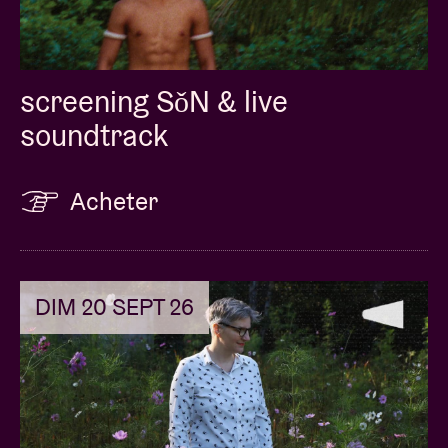
screening SǒN & live
soundtrack
Acheter
DIM 20 SEPT 26