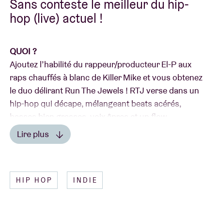
Sans conteste le meilleur du hip-
hop (live) actuel !
QUOI ?
Ajoutez l’habilité du rappeur/producteur El-P aux
raps chauffés à blanc de Killer Mike et vous obtenez
le duo délirant Run The Jewels ! RTJ verse dans un
hip-hop qui décape, mélangeant beats acérés,
basses bien grasses, voix âpres et un flow
(sérieusement) mortel. Avec trois albums
Lire plus
magistraux au compteur, simplement intitulés
Lire moins
«
RTJ
», «
RTJ2
» et «
RTJ3
», ils se sont imposés
parmi les stars du genre – même si Killer Mike refuse
HIP HOP
INDIE
obstinément les sommets : «
There will be no
respect for the thrones
».