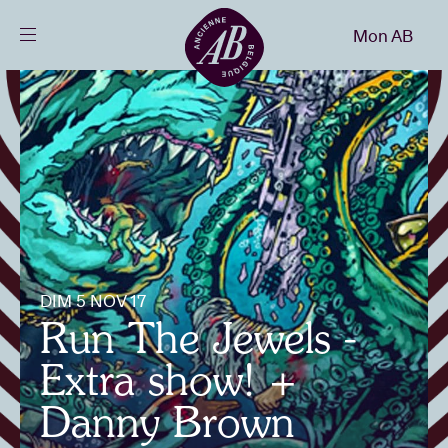
Fermer
Mon AB
FR
Agenda
Projets
Actualités
DIM 5 NOV 17
Infos visiteurs
Run The Jewels -
Extra show! +
AB ❤ you
Danny Brown