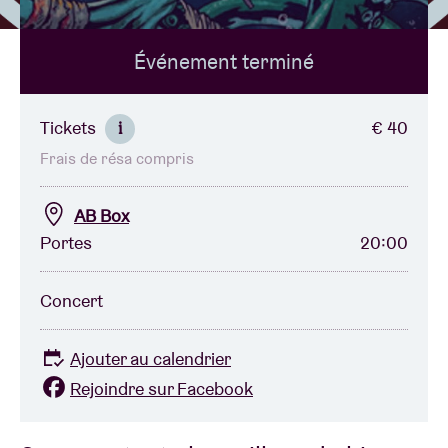
Événement terminé
Location de salles
BRDCST
Tickets
€ 40
i
Frais de résa compris
ABtv
AB Box
Chèque-concert
Portes
20:00
À propos de l'AB
Concert
Contact
Ajouter au calendrier
Rejoindre sur Facebook