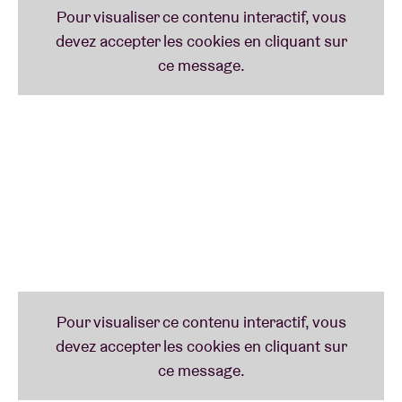
Le rappeur El-P a déjà foulé les planches de l’AB en
2003, aux côtés de rappeurs comme Beans (Anti-
Pop Consortium).
PROGRAMMATEUR
K.O. : «
Du hip-hop avec la fougue du punk. Leurs
lives sont toujours détonants, comme on a pu le
constater à SXSW (Texas), Primavera (Barcelone) et
BRDCST (AB)
. »
FUN FACT
Nous sommes toujours grands fans de l’album
‘félinisé’ «
Meow The Jewels
».