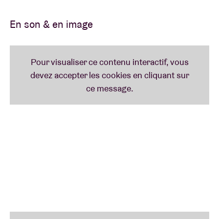
Après leur passage à BRDCST plus tôt dans l’année,
ils nous reviennent en compagnie de l’incomparable
En son & en image
et tout aussi inégalable Danny Brown, qui fait un
malheur avec son premier opus signé sur Warp
«
Atrocity Exhibition
».
POUR LES FANS DE
El-P, Killer Mike, Kendrick Lamar, Kanye West, Vince
Staples…
CÔTE PRESSE
De Morgen : «
Mémorable : Run The J
ewels a explosé les
murs de l’AB avec son sound incendiaire.
» Ou encore : «
Le duo hip-hop politique
Run The Jewels déclenche une divine apocalypse à l’AB.
»
AB-CÉDAIRE