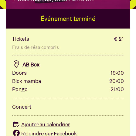
Événement terminé
Location de salles
BRDCST
Tickets
€ 21
Frais de résa compris
ABtv
AB Box
Doors
19:00
Chèque-concert
Blck mamba
20:00
Pongo
21:00
À propos de l'AB
Concert
Contact
Ajouter au calendrier
Rejoindre sur Facebook