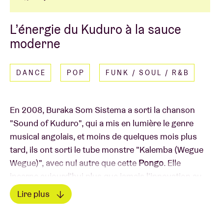
L’énergie du Kuduro à la sauce
moderne
DANCE
POP
FUNK / SOUL / R&B
En 2008, Buraka Som Sistema a sorti la chanson
"Sound of Kuduro", qui a mis en lumière le genre
musical angolais, et moins de quelques mois plus
tard, ils ont sorti le tube monstre "Kalemba (Wegue
Wegue)", avec nul autre que cette
Pongo
. Elle
incarne aujourd'hui plus que jamais l'innovation au
sein du Kuduro angolais avec son son pop
Lire plus
énergique et rythmique et sa combinaison
Lire moins
d'afrobeat et de dancehall. Son dernier album