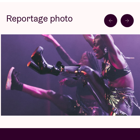
"Sakidila" en est plus que la preuve.
Reportage photo
Blck Mamba, a Brussels based artist of Nigerian
descent, strives to bring a new vibe to nightlife with
a mix of the latest club music, think UK funky,
amapiano, afro house, baltimore, hard drum, baile
funk,...
Last year she released her debut tracks on Jamz
Supernova’s Future Bounce label. Following this she
just dropped Rudeboy Ting, a certified club banger
on Club Djembe’s Vol.3. Blck Mamba hereby
continues to celebrate afro inspired club music as
one of the most exciting sounds. As part of a global