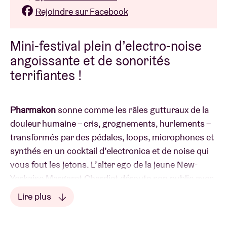
Rejoindre sur Facebook
Mini-festival plein d’electro-noise
angoissante et de sonorités
terrifiantes !
Pharmakon
sonne comme les râles gutturaux de la
douleur humaine – cris, grognements, hurlements –
transformés par des pédales, loops, microphones et
synthés en un cocktail d’electronica et de noise qui
vous fout les jetons. L’alter ego de la jeune New-
Yorkaise Margaret Chardiet déroute son public avec
un spectacle envoûtant, à la croisée de l’art
Lire plus
performance et de la musique underground. Avec
Lire moins
« Abandon » et «
Bestial Burden
», elle a déjà signé