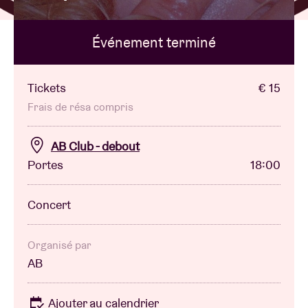
Événement terminé
Location de salles
BRDCST
Tickets
€ 15
Frais de résa compris
ABtv
AB Club - debout
Portes
18:00
Chèque-concert
Concert
À propos de l'AB
Contact
Organisé par
AB
Ajouter au calendrier