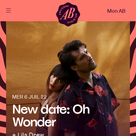
Fermer
Mon AB
FR
Agenda
Projets
Actualités
MER 6 JUIL 22
Infos visiteurs
New date: Oh
Wonder
AB ❤ you
+ Lila Drew