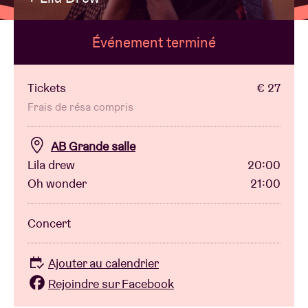
Événement terminé
Location de salles
BRDCST
Tickets
€ 27
Frais de résa compris
ABtv
AB Grande salle
Lila drew
20:00
Chèque-concert
Oh wonder
21:00
À propos de l'AB
Concert
Contact
Ajouter au calendrier
Rejoindre sur Facebook