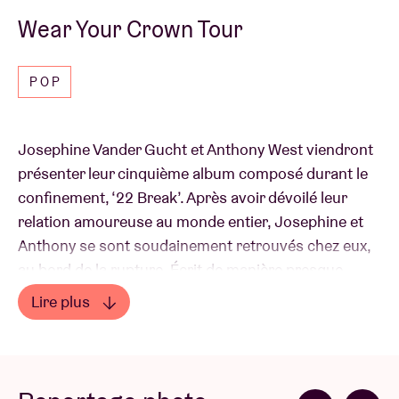
Wear Your Crown Tour
POP
Josephine Vander Gucht et Anthony West viendront
présenter leur cinquième album composé durant le
confinement, ‘22 Break’. Après avoir dévoilé leur
relation amoureuse au monde entier, Josephine et
Anthony se sont soudainement retrouvés chez eux,
au bord de la rupture. Écrit de manière presque
autonome dans leur home studio, ce nouvel album,
Lire plus
d'une honnêteté brutale et d'une beauté puissante,
Lire moins
fait entrer les auditeurs dans l’univers électro-pop
d'Oh Wonder comme jamais auparavant. La tempête
est passée et le couple (maintenant marié) est prêt à