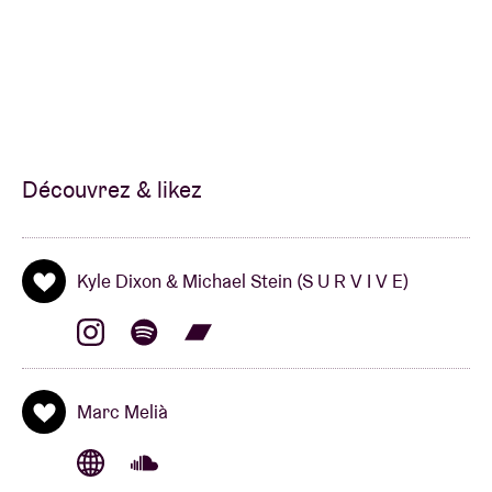
Grammy Awards
(Best Score Soundtrack for Visual
Media)
. Ils ont aussi remporté un Emmy Award — la
récompense télé la plus prestigieuse aux États-Unis,
l’équivalent des Oscars (cinéma), mais pour la
télévision — pour
Outstanding Original Main Title
Theme Music.
Découvrez & likez
Les critiques de leur BO ont parlé d’elles-mêmes.
Pitchfork :
“It’s a score that understands the
Kyle Dixon & Michael Stein (S U R V I V E)
difference between ‘retro’ and ‘timeless,’ opting for a
cold, analog precision that feels both old and
startlingly new.”
En 2019, Kyle Dixon & Michael Stein — aux côtés
Marc Melià
notamment de
Thundercat
,
SOPHIE
,
Jungle
,
James
Murphy
(
LCD Soundsystem
) et
2manydjs
— ont été