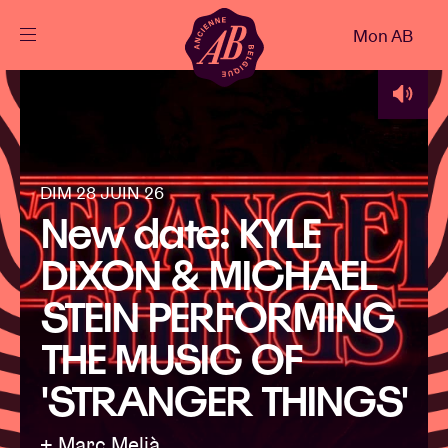
Fermer
Mon AB
FR
Agenda
Projets
DIM 28 JUIN 26
New date: KYLE
Actualités
DIXON & MICHAEL
STEIN PERFORMING
Infos visiteurs
THE MUSIC OF
'STRANGER THINGS'
AB ❤ you
+ Marc Melià