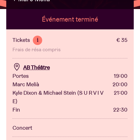
Événement terminé
Location de salles
BRDCST
Tickets
€ 35
i
Frais de résa compris
ABtv
AB Théâtre
Chèque-concert
Portes
19:00
Marc Melià
20:00
Kyle Dixon & Michael Stein (S U R V I V
21:00
À propos de l'AB
E)
Fin
22:30
Contact
Concert