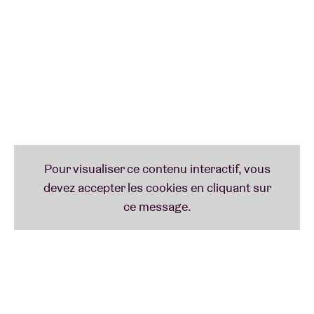
simplement superbe pour la série de science-fiction
Stranger Things
. autrement dit : l’un des plus gros
cartons d’audience de Netflix ces dernières années.
À noter : comme pour les BO iconiques de
Twin
Peaks
(signé par
Angelo Badalamenti
), du
Bon, la
Brute et le Truand
(signé par
Ennio Morricone
) ou
encore l’œuvre de
John Carpenter
, la musique de
Kyle Dixon & Michael Stein semble indissociable de
Stranger Things
. On pourrait même dire : sans cette
bande originale, pas de
Stranger Things
.
Kyle Dixon & Michael Stein — qui représentent
d’ailleurs la moitié du quatuor de synthés
S U R V I V
E
— ont reçu une belle reconnaissance pour leur
travail, notamment plusieurs nominations aux