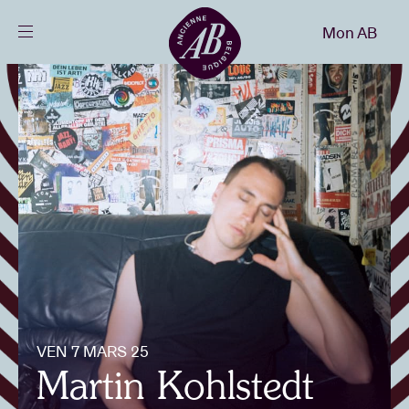
Fermer
Mon AB
FR
Agenda
Projets
Actualités
Infos visiteurs
VEN 7 MARS 25
AB ❤ you
Martin Kohlstedt