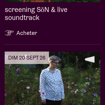
screening SǒN & live
soundtrack
Acheter
DIM 20 SEPT 26