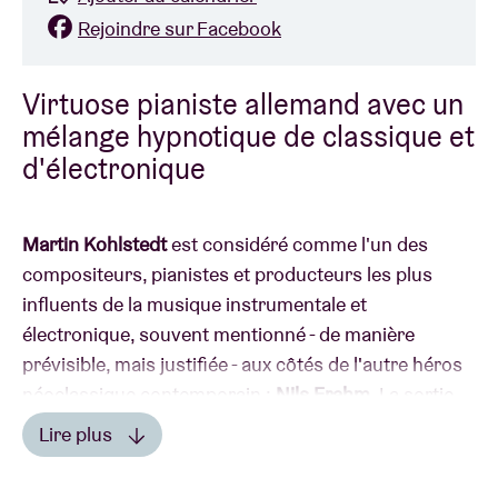
Rejoindre sur Facebook
Virtuose pianiste allemand avec un
mélange hypnotique de classique et
d'électronique
Martin Kohlstedt
est considéré comme l'un des
compositeurs, pianistes et producteurs les plus
influents de la musique instrumentale et
électronique, souvent mentionné - de manière
prévisible, mais justifiée - aux côtés de l'autre héros
néoclassique contemporain :
Nils Frahm
. La sortie
de ses albums et ses concerts à travers le monde lui
Lire plus
ont valu une renommée internationale.
Lire moins
Kohlstedt décrit les fruits de son travail comme des