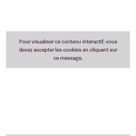
Ce sera sa troisième fois à l’AB, après un AB Salon et
un AB Club en 2016 (sans oublier sa session pour
ABtv, cf. nos vidéos).
Lire moins