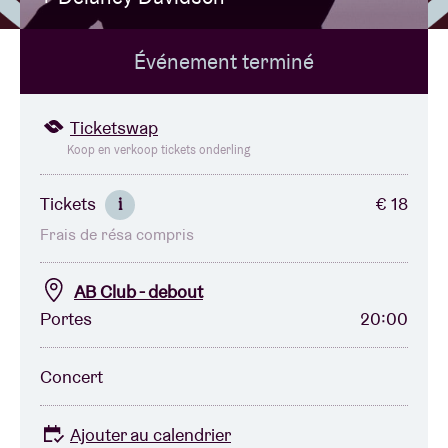
Événement terminé
Location de salles
BRDCST
Ticketswap
Koop en verkoop tickets onderling
ABtv
Tickets
€ 18
i
Frais de résa compris
Chèque-concert
AB Club - debout
À propos de l'AB
Portes
20:00
Contact
Concert
Ajouter au calendrier