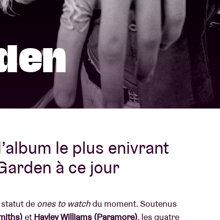
À propos de l'A
rs
rden
Contact
l’album le plus enivrant
Garden à ce jour
statut de
ones to watch
du moment. Soutenus
miths)
et
Hayley Williams (Paramore)
, les quatre