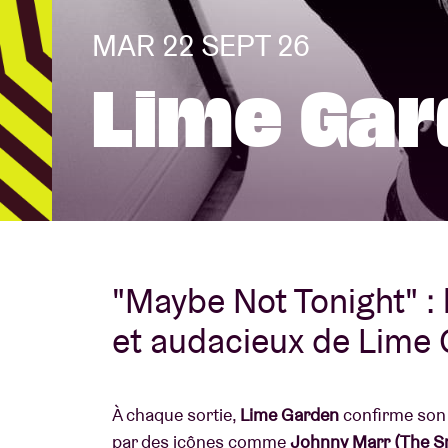
MAR 22 SEPT 26
Infos visiteu
Lime Ga
AB ❤ you
"Maybe Not Tonight" : 
et audacieux de Lime 
À chaque sortie,
Lime Garden
confirme son 
par des icônes comme
Johnny Marr
(The S