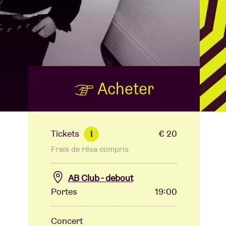
B
Acheter
Tickets
€ 20
i
Frais de résa compris
AB Club - debout
Portes
19:00
Concert