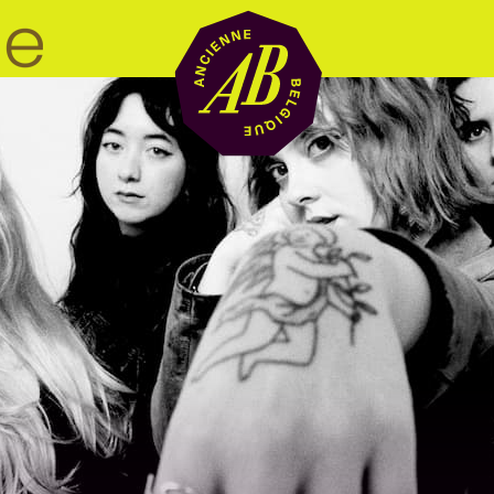
Location de sal
BRDCST
ABtv
Chèque-concer