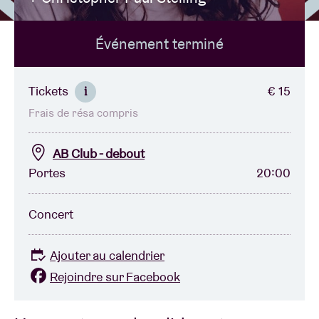
Événement terminé
Location de salles
BRDCST
Tickets
€ 15
i
Frais de résa compris
ABtv
AB Club - debout
Chèque-concert
Portes
20:00
À propos de l'AB
Concert
Contact
Ajouter au calendrier
Rejoindre sur Facebook