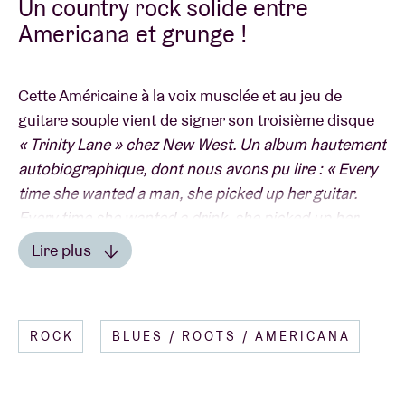
Un country rock solide entre
Americana et grunge !
Cette Américaine à la voix musclée et au jeu de
guitare souple vient de signer son troisième disque
« Trinity Lane » chez New West. Un album hautement
autobiographique, dont nous avons pu lire : « Every
time she wanted a man, she picked up her guitar.
Every time she wanted a drink, she picked up her
guitar. »
Lire plus
En première partie, nous retrouverons l’excellent
guitariste
CÔTÉ PRESSE
Christopher Paul Stelling
qui, l’année
ROCK
BLUES / ROOTS / AMERICANA
dernière, s’offrait un premier passage à l’AB Salon.
« She keeps the family tradition alive, mixing
Voici ce que nous disions alors à son propos:
"Ce
Southern influences - Americana, folk and left-of-
troubadour moderne, basé à Brooklyn New York, a
center country - with a raw approach that’s better